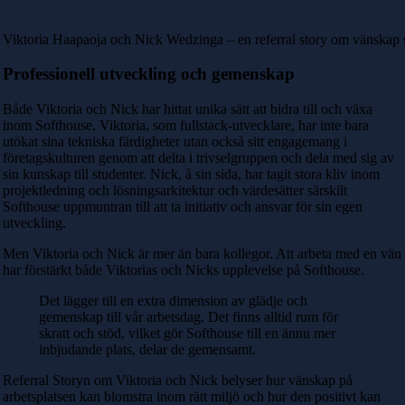
Viktoria Haapaoja och Nick Wedzinga – en referral story om vänskap 
Professionell utveckling och gemenskap
Både Viktoria och Nick har hittat unika sätt att bidra till och växa
inom Softhouse. Viktoria, som fullstack-utvecklare, har inte bara
utökat sina tekniska färdigheter utan också sitt engagemang i
företagskulturen genom att delta i trivselgruppen och dela med sig av
sin kunskap till studenter. Nick, å sin sida, har tagit stora kliv inom
projektledning och lösningsarkitektur och värdesätter särskilt
Softhouse uppmuntran till att ta initiativ och ansvar för sin egen
utveckling.
Men Viktoria och Nick är mer än bara kollegor. Att arbeta med en vän
har förstärkt både Viktorias och Nicks upplevelse på Softhouse.
Det lägger till en extra dimension av glädje och
gemenskap till vår arbetsdag. Det finns alltid rum för
skratt och stöd, vilket gör Softhouse till en ännu mer
inbjudande plats, delar de gemensamt.
Referral Storyn om Viktoria och Nick belyser hur vänskap på
arbetsplatsen kan blomstra inom rätt miljö och hur den positivt kan