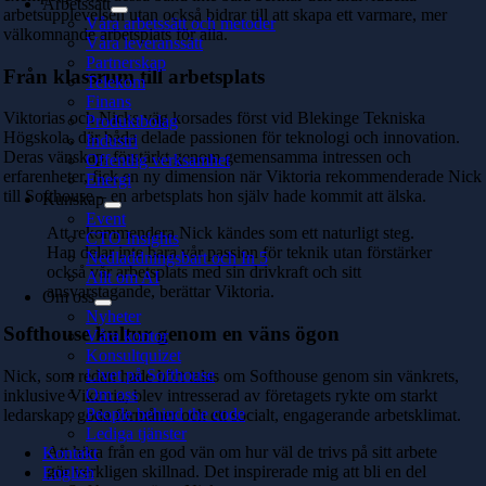
Arbetssätt
arbetsupplevelsen utan också bidrar till att skapa ett varmare, mer
Våra arbetssätt och metoder
välkomnande arbetsplats för alla.
Våra leveranssätt
Partnerskap
Från klassrum till arbetsplats
Telekom
Finans
Viktorias och Nicks väg korsades först vid Blekinge Tekniska
Produktbolag
Högskola, där båda delade passionen för teknologi och innovation.
Industri
Deras vänskap, förstärkt genom gemensamma intressen och
Offentlig verksamhet
erfarenheter, fick en ny dimension när Viktoria rekommenderade Nick
Energi
till Softhouse – en arbetsplats hon själv hade kommit att älska.
Kunskap
Event
Att rekommendera Nick kändes som ett naturligt steg.
CTO Insights
Han delar inte bara vår passion för teknik utan förstärker
Nedladdningsbart och In 5
också vår arbetsplats med sin drivkraft och sitt
Allt om AI
ansvarstagande, berättar Viktoria.
Om oss
Nyheter
Softhouse kultur genom en väns ögon
Våra kontor
Konsultquizet
Livet på Softhouse
Nick, som redan hade hört talas om Softhouse genom sin vänkrets,
Om oss
inklusive Viktoria, blev intresserad av företagets rykte om starkt
People behind the code
ledarskap, goda förmåner och ett socialt, engagerande arbetsklimat.
Lediga tjänster
Att höra från en god vän om hur väl de trivs på sitt arbete
Kontakt
gör verkligen skillnad. Det inspirerade mig att bli en del
English