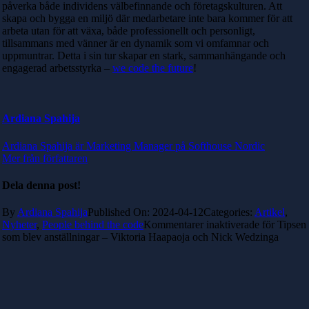
påverka både individens välbefinnande och företagskulturen. Att
skapa och bygga en miljö där medarbetare inte bara kommer för att
arbeta utan för att växa, både professionellt och personligt,
tillsammans med vänner är en dynamik som vi omfamnar och
uppmuntrar. Detta i sin tur skapar en stark, sammanhängande och
engagerad arbetsstyrka –
we code the future
!
Ardiana Spahija
Ardiana Spahija är Marketing Manager på Softhouse Nordic
Mer från författaren
Dela denna post!
By
Ardiana Spahija
Published On: 2024-04-12
Categories:
Artikel
,
Nyheter
,
People behind the code
Kommentarer inaktiverade
för Tipsen
som blev anställningar – Viktoria Haapaoja och Nick Wedzinga