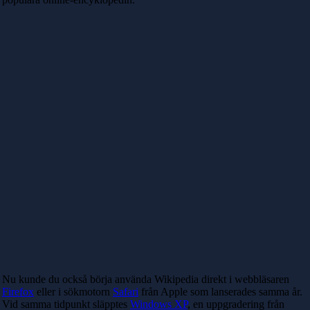
Nu kunde du också börja använda Wikipedia direkt i webbläsaren
Firefox
eller i sökmotorn
Safari
från Apple som lanserades samma år.
Vid samma tidpunkt släpptes
Windows XP
, en uppgradering från