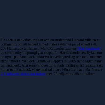
De sociala nätverken tog fart och en student vid Harvard ville ha ett
community för att nätverka med andra studenter på ett enkelt sätt.
2004 lanserade tonåringen Mark Zuckerberg sajten
“The Facebook”
,
ett community ursprungligen skapat för Harvardstudenter. Ryktet om
ett nytt, spännande och exklusivt nätverk spred sig och och studenter
från Stanford, Yale och Columbia släpptes in. 2005 bytte sajten namn
till Facebook. Alla som var över 13 år hade möjlighet att registrera ett
konto och Facebook växte med raketfart. Förra året hade plattformen
2,8 miljarder aktiva användare
med 28 miljarder dollar i intäkter.