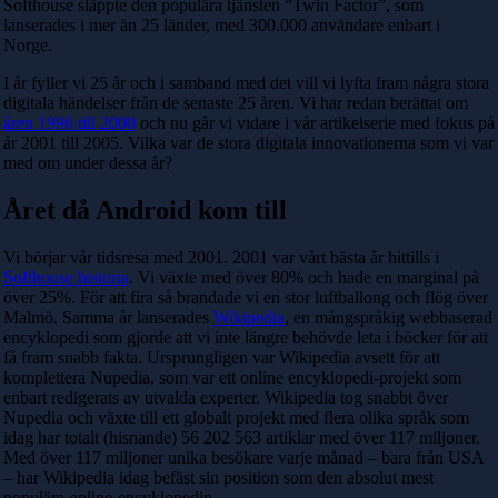
Softhouse släppte den populära tjänsten “Twin Factor”, som
lanserades i mer än 25 länder, med 300.000 användare enbart i
Norge.
I år fyller vi 25 år och i samband med det vill vi lyfta fram några stora
digitala händelser från de senaste 25 åren. Vi har redan berättat om
åren 1996 till 2000
och nu går vi vidare i vår artikelserie med fokus på
år 2001 till 2005. Vilka var de stora digitala innovationerna som vi var
med om under dessa år?
Året då Android kom till
Vi börjar vår tidsresa med 2001. 2001 var vårt bästa år hittills i
Softhouse historia
. Vi växte med över 80% och hade en marginal på
över 25%. För att fira så brandade vi en stor luftballong och flög över
Malmö. Samma år lanserades
Wikipedia
, en mångspråkig webbaserad
encyklopedi som gjorde att vi inte längre behövde leta i böcker för att
få fram snabb fakta. Ursprungligen var Wikipedia avsett för att
komplettera Nupedia, som var ett online encyklopedi-projekt som
enbart redigerats av utvalda experter. Wikipedia tog snabbt över
Nupedia och växte till ett globalt projekt med flera olika språk som
idag har totalt (hisnande) 56 202 563 artiklar med över 117 miljoner.
Med över 117 miljoner unika besökare varje månad – bara från USA
– har Wikipedia idag befäst sin position som den absolut mest
populära online-encyklopedin.