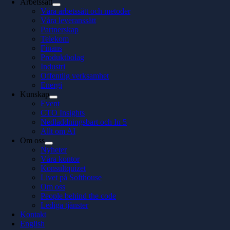
Arbetssätt
Våra arbetssätt och metoder
Våra leveranssätt
Partnerskap
Telekom
Finans
Produktbolag
Industri
Offentlig verksamhet
Energi
Kunskap
Event
CTO Insights
Nedladdningsbart och In 5
Allt om AI
Om oss
Nyheter
Våra kontor
Konsultquizet
Livet på Softhouse
Om oss
People behind the code
Lediga tjänster
Kontakt
English