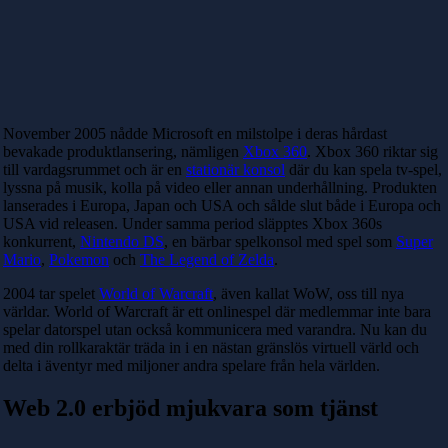
November 2005 nådde Microsoft en milstolpe i deras hårdast
bevakade produktlansering, nämligen
Xbox 360
. Xbox 360 riktar sig
till vardagsrummet och är en
stationär konsol
där du kan spela tv-spel,
lyssna på musik, kolla på video eller annan underhållning. Produkten
lanserades i Europa, Japan och USA och sålde slut både i Europa och
USA vid releasen. Under samma period släpptes Xbox 360s
konkurrent,
Nintendo DS
, en bärbar spelkonsol med spel som
Super
Mario
,
Pokemon
och
The Legend of Zelda
.
2004 tar spelet
World of Warcraft
, även kallat WoW, oss till nya
världar. World of Warcraft är ett onlinespel där medlemmar inte bara
spelar datorspel utan också kommunicera med varandra. Nu kan du
med din rollkaraktär träda in i en nästan gränslös virtuell värld och
delta i äventyr med miljoner andra spelare från hela världen.
Web 2.0 erbjöd mjukvara som tjänst