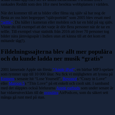
rankades Reddit som den 18:e mest besökta webbplatsen i världen.
När det kommer till att ta bilder eller filma sig själv så har nog de
flesta av oss hört begreppet “självporträtt” som 2005 blev ersatt med
“selfie”
. Du håller i kameran eller mobilen och tar en bild på sig själv.
Visste du till exempel att det varje år dör flera personer när de tar en
selfie. Till exempel visar statistik från 2016 att över 70 personer tog
bilder nära järnvägsspår i Indien utan att känna till att det kom ett
mötande tåg(!).
Fildelningssajterna blev allt mer populära
och du kunde ladda ner musik “gratis”
2001 lanserade Apple sin första
“Apple iPod”
, en bärbar MP3-spelare
som rymmer upp till 10 000 låtar. Nu fick vi möjligheten att lyssna på
Eminem
s senaste hit “Lose Yourself”,
Beyoncé
s “Crazy in Love”
eller
Maroon 5
s “This Love” på ett enkelt och coolt sätt. I samband
med det släpptes också hörlurarna
Apple earbuds
som under senare år
har vidareutvecklats till de
populära
AirPods:en, som du säkert sett
många gå runt med på stan.