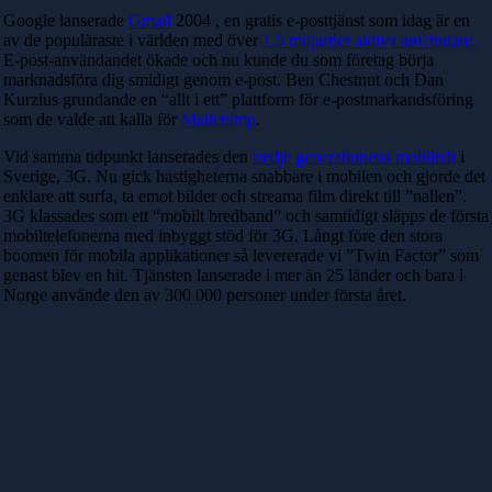
Google lanserade
Gmail
2004 , en gratis e-posttjänst som idag är en
av de populäraste i världen med över
1.5 miljarder aktiva användare.
E-post-användandet ökade och nu kunde du som företag börja
marknadsföra dig smidigt genom e-post. Ben Chestnut och Dan
Kurzius grundande en “allt i ett” plattform för e-postmarkandsföring
som de valde att kalla för
Mailchimp
.
Vid samma tidpunkt lanserades den
tredje generationens mobilnät
i
Sverige, 3G. Nu gick hastigheterna snabbare i mobilen och gjorde det
enklare att surfa, ta emot bilder och streama film direkt till ”nallen”.
3G klassades som ett “mobilt bredband” och samtidigt släpps de första
mobiltelefonerna med inbyggt stöd för 3G. Långt före den stora
boomen för mobila applikationer så levererade vi ”Twin Factor” som
genast blev en hit. Tjänsten lanserade i mer än 25 länder och bara i
Norge använde den av 300 000 personer under första året.