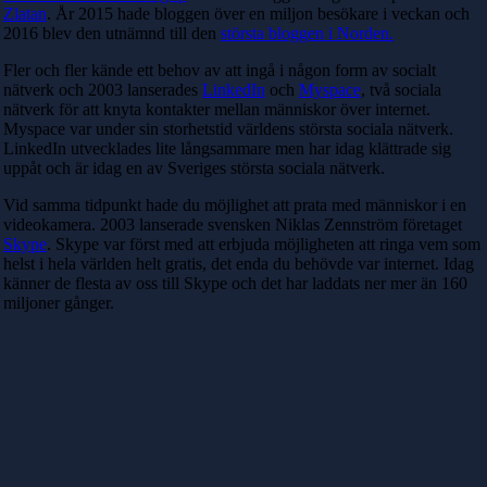
Zlatan
. År 2015 hade bloggen över en miljon besökare i veckan och
2016 blev den utnämnd till den
största bloggen i Norden.
Fler och fler kände ett behov av att ingå i någon form av socialt
nätverk
och 2003 lanserades
LinkedIn
och
Myspace
, två sociala
nätverk för att knyta kontakter mellan människor över internet.
Myspace var under sin storhetstid världens största sociala nätverk.
LinkedIn utvecklades lite långsammare men har idag klättrade sig
uppåt och är idag en av Sveriges största sociala nätverk.
Vid samma tidpunkt hade du möjlighet att prata med människor i en
videokamera. 2003 lanserade svensken Niklas Zennström företaget
Skype
. Sk
ype var först med att erbjuda möjligheten att ringa vem som
helst i hela världen helt gratis, det enda du behövde var internet. Idag
känner de flesta av oss till Skype och det har laddats ner mer än 160
miljoner gånger.