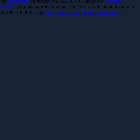
By
guestwriter
Published On: 2021-05-07
Categories:
Nyheter
,
SH25år
Kommentarer inaktiverade
för 25 år av digitala innovationer:
år 2001 till 2005
Tags:
2001
,
2005
,
25 år
,
digital
,
innovation