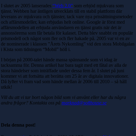
I slutet av 2005 lanserades
“Web 2.0”
som erbjöd mjukvara som
tjänst. Webben har äntligen utvecklats till en stabil plattform där
leverans av mjukvara och tjänster, tack vare nya prissättningsmetoder
och affärsmodeller, kan erbjudas helt online. Google är först med
affärsmodellen att erbjuda användaren en tjänst gratis när det är
annonsörerna som får betala för kalaset. Detta blev snabbt en populär
prismodell och något som fler och fler hakade på. 2005 var vi en av
de nominerade i klassen
”Årets Nykomling” vid den stora Mobilgalan
i Kista som tidningen “Mobil” höll i.
I början på 2000-talet hände massa spännande som vi idag är
tacksamma för. Denna artikel har bara tagit med ett fåtal av alla de
stora händelser som inträffade under dessa fem år. I slutet på juni
kommer vi att fortsätta att berätta om 25 år av digitala innovationer.
Då lyfter vi fram vad som hände mellan år 2006 till 2010 – så håll
utkik!
Vill du att vi tar bort någon bild som vi använt eller har du några
andra frågor? Kontakta oss på
marknad@softhouse.se
Dela denna post!