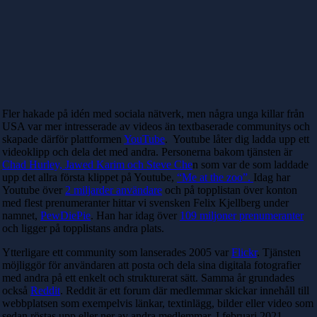
Fler hakade på idén med sociala nätverk, men några unga killar från
USA var mer intresserade av videos än textbaserade communitys och
skapade därför plattformen
YouTube
. Youtube låter dig ladda upp ett
videoklipp och dela det med andra. Personerna bakom tjänsten är
Chad Hurley, Jawed Karim och Steve Che
n som var de som laddade
upp det allra första klippet på Youtube,
“Me at the zoo”.
Idag har
Youtube över
2 miljarder användare
och på topplistan över konton
med flest prenumeranter hittar vi svensken Felix Kjellberg under
namnet,
PewDiePie
. Han har idag över
109 miljoner prenumeranter
och ligger på topplistans andra plats.
Ytterligare ett community som lanserades 2005 var
Flickr
. Tjänsten
möjliggör för användaren att posta och dela sina digitala fotografier
med andra på ett enkelt och strukturerat sätt. Samma år grundades
också
Reddit
. Reddit är ett forum där medlemmar skickar innehåll till
webbplatsen som exempelvis länkar, textinlägg, bilder eller video som
sedan röstas upp eller ner av andra medlemmar. I februari 2021