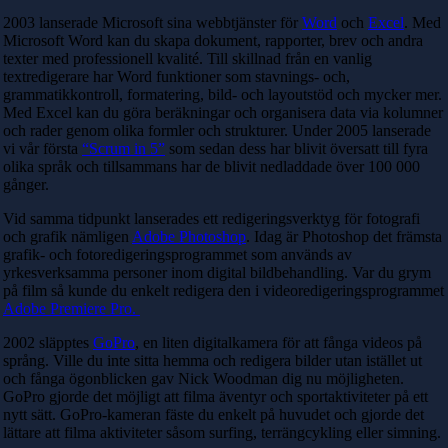
2003 lanserade Microsoft sina webbtjänster för
Word
och
Excel
. Med
Microsoft Word kan du skapa dokument, rapporter, brev och andra
texter med professionell kvalité. Till skillnad från en vanlig
textredigerare har Word funktioner som stavnings- och,
grammatikkontroll, formatering, bild- och layoutstöd och mycker mer.
Med Excel kan du göra beräkningar och organisera data via kolumner
och rader genom olika formler och strukturer.
Under 2005 lanserade
vi vår första
“Scrum in 5”
som sedan dess har blivit översatt till fyra
olika språk och tillsammans har de blivit nedladdade över 100 000
gånger.
Vid samma tidpunkt lanserades ett redigeringsverktyg för fotografi
och grafik nämligen
Adobe Photoshop
. Idag är Photoshop det främsta
grafik- och fotoredigeringsprogrammet som används av
yrkesverksamma personer inom digital bildbehandling. Var du grym
på film så kunde du enkelt redigera den i videoredigeringsprogrammet
Adobe Premiere Pro.
2002 släpptes
GoPro
, en liten digitalkamera för att fånga videos på
språng. Ville du inte sitta hemma och redigera bilder utan istället ut
och fånga ögonblicken gav Nick Woodman dig nu möjligheten.
GoPro gjorde det möjligt att filma äventyr och sportaktiviteter på ett
nytt sätt. GoPro-kameran fäste du enkelt på huvudet och gjorde det
lättare att filma aktiviteter såsom surfing, terrängcykling eller simning.