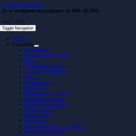
Fortsätt till innehållet
25 år av digitala innovationer: år 2001 till 2005
maj 7, 2021
Toggle Navigation
AI / ML
Erbjudande
Erbjudanden
Paketerade erbjudanden
Case
AI & Maskininlärning
Teknisk Due Diligence
UI/UX
Molnlösningar
Nearshore
Digitala tjänster & Web
Investering & kapital
Digital Transformation
Apputveckling
Data analytics
Embedded
Kommunikation och varumärke
Business Acceleration