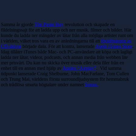
Samma år gjorde
The Pirate Bay
revolution och skapade en
fildelningssajt för att ladda upp och ner musik, filmer och bilder. Här
kunde du ladda ner mängder av låtar från alla möjliga artister runt om
i världen, vilket tros vara en av anledningarna till att
försäljningen av
CD-skivor
började dala. För att kontra, lanserade
Apple iTunes Store
.
Idag tillåter iTunes både Mac- och PC-användare att köpa och lagligt
ladda ner låtar, videor, podcasts, och annan media från webben lite
mer prisvärt. Du kan nu skicka över musik eller dela filer från en
enhet till en annan med hjälp av
Apples “Airplay”
. Vid samma
tidpunkt lanserade Craig Shelburne, John MacFarlane, Tom Cullen
och Trung Mai, världens första surroundljudsystem för hemmabruk
och trådlösa smarta högtalare under namnet
Sonos.