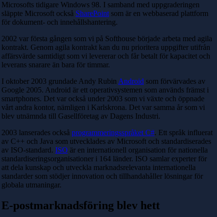
Microsofts tidigare Windows 98. I samband med uppgraderingen
släppte Microsoft också
SharePoint
som är en webbaserad plattform
för dokument- och innehållshantering.
2002 var första gången som vi på Softhouse började arbeta med agila
kontrakt. Genom agila kontrakt kan du nu prioritera uppgifter utifrån
affärsvärde samtidigt som vi levererar och får betalt för kapacitet och
leverans snarare än bara för timmar.
I oktober 2003 grundade Andy Rubin
Android
som förvärvades av
Google 2005. Android är ett operativsystemen som används främst i
smartphones. Det var också under 2003 som vi växte och öppnade
vårt andra kontor, nämligen i Karlskrona. Det var samma år som vi
blev utnämnda till Gasellföretag av Dagens Industri.
2003 lanserades också
programmeringsspråket C#
. Ett språk influerat
av C++ och Java som utvecklades av Microsoft och standardiserades
av ISO-standard.
ISO
är en internationell organisation för nationella
standardiseringsorganisationer i 164 länder. ISO samlar experter för
att dela kunskap och utveckla marknadsrelevanta internationella
standarder som stödjer innovation och tillhandahåller lösningar för
globala utmaningar.
E-postmarknadsföring blev hett