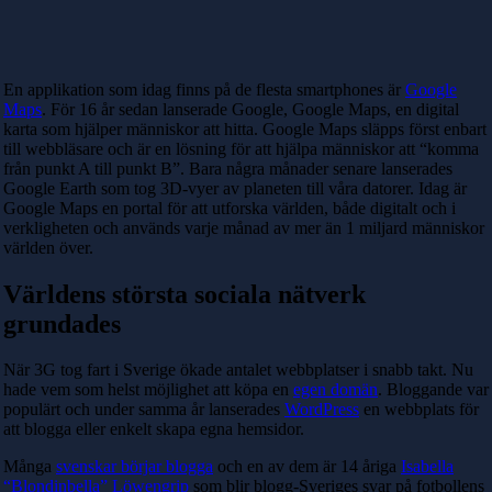
En applikation som idag finns på de flesta smartphones är
Google
Maps
. För 16 år sedan lanserade Google, Google Maps, en digital
karta som hjälper människor att hitta. Google Maps släpps först enbart
till webbläsare och är en lösning för att hjälpa människor att “komma
från punkt A till punkt B”. Bara några månader senare lanserades
Google Earth som tog 3D-vyer av planeten till våra datorer. Idag är
Google Maps en portal för att utforska världen, både digitalt och i
verkligheten och används varje månad av mer än 1 miljard människor
världen över.
Världens största sociala nätverk
grundades
När 3G tog fart i Sverige ökade antalet webbplatser i snabb takt. Nu
hade vem som helst möjlighet att köpa en
egen domän
. Bloggande var
populärt och under samma år lanserades
WordPress
en webbplats för
att blogga eller enkelt skapa egna hemsidor.
Många
svenskar börjar blogga
och en av dem är 14 åriga
Isabella
“Blondinbella” Löwengrip
som blir blogg-Sveriges svar på fotbollens