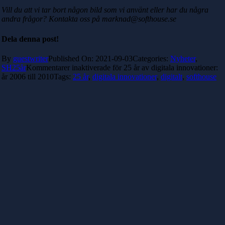
Vill du att vi tar bort någon bild som vi använt eller har du några
andra frågor? Kontakta oss på marknad@softhouse.se
Dela denna post!
By
guestwriter
Published On: 2021-09-03
Categories:
Nyheter
,
SH25år
Kommentarer inaktiverade
för 25 år av digitala innovationer:
år 2006 till 2010
Tags:
25 år
,
digitala innovationer
,
digitalt
,
softhouse