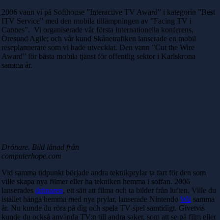
2006 vann vi på Softhouse ”Interactive TV Award” i kategorin ”Best
ITV Service” med den mobila tillämpningen av ”Facing TV i
Cannes”. Vi organiserade vår första internationella konferens,
Öresund Agile; och vår kund Skånetrafiken lanserade en mobil
reseplannerare som vi hade utvecklat. Den vann ”Cut the Wire
Award” för bästa mobila tjänst för offentlig sektor i Karlskrona
samma år.
Drönare. Bild lånad från
computerhope.com
Vid samma tidpunkt började andra teknikprylar ta fart för den som
ville skapa nya filmer eller ha tekniken hemma i soffan. 2006
lanserades
drönaren
, ett sätt att filma och ta bilder från luften. Ville du
istället hänga hemma med nya prylar, lanserade Nintendo
Wii
samma
år. Nu kunde du röra på dig och spela TV-spel samtidigt. Givetvis
kunde du också använda TV:n till andra saker, som att se på film eller