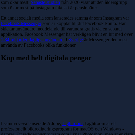
som ökar mest.
Senaste studien
från 2020 visar att den åldersgrupp
som ökar mest på Instagram faktiskt är pensionärer.
Ett annat socialt media som lanserades samma år som Instagram var
Facebook Messenger
som är kopplat till ditt Facebook-konto. Här
skickar användare meddelande till varandra gratis via en separat
applikation. Facebook Messenger har verkligen blivit en hit med över
1.84 miljarder dagliga användare
. I
Sverige
är Messenger den mest
använda av Facebooks olika funktioner.
Köp med helt digitala pengar
I samma veva lanserade Adobe,
Lightroom
. Lightroom är ett
professionellt bildredigeringsprogram för macOS och Windows -
datorer. Ett redigeringsprogram som liknar Photoshop, men är enklare