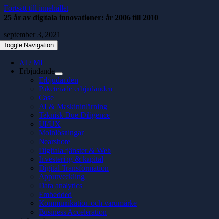
Fortsätt till innehållet
25 år av digitala innovationer: år 2006 till 2010
september 3, 2021
Toggle Navigation
AI / ML
Erbjudande
Erbjudanden
Paketerade erbjudanden
Case
AI & Maskininlärning
Teknisk Due Diligence
UI/UX
Molnlösningar
Nearshore
Digitala tjänster & Web
Investering & kapital
Digital Transformation
Apputveckling
Data analytics
Embedded
Kommunikation och varumärke
Business Acceleration