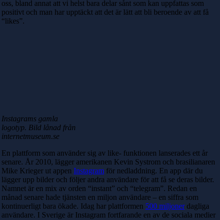
oss, bland annat att vi helst bara delar sånt som kan uppfattas som
positivt och man har upptäckt att det är lätt att bli beroende av att få
“likes”.
Instagrams gamla
logotyp. Bild lånad från
internetmuseum.se
En plattform som använder sig av like- funktionen lanserades ett år
senare. År 2010, lägger amerikanen Kevin Systrom och brasilianaren
Mike Krieger ut appen
Instagram
för nedladdning. En app där du
lägger upp bilder och följer andra användare för att få se deras bilder.
Namnet är en mix av orden “instant” och “telegram”. Redan en
månad senare hade tjänsten en miljon användare – en siffra som
kontinuerligt bara ökade. Idag har plattformen
500 miljoner
dagliga
användare. I Sverige är Instagram fortfarande en av de sociala medier