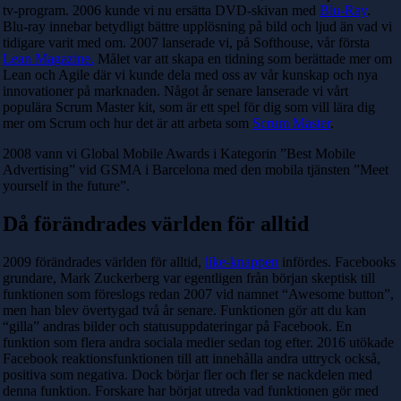
tv-program. 2006 kunde vi nu ersätta DVD-skivan med
Blu-Ray
.
Blu-ray innebar betydligt bättre upplösning på bild och ljud än vad vi
tidigare varit med om. 2007 lanserade vi, på Softhouse, vår första
Lean Magazine.
Målet var att skapa en tidning som berättade mer om
Lean och Agile där vi kunde dela med oss av vår kunskap och nya
innovationer på marknaden. Något år senare lanserade vi vårt
populära Scrum Master kit, som är ett spel för dig som vill lära dig
mer om Scrum och hur det är att arbeta som
Scrum Master
.
2008 vann vi Global Mobile Awards i Kategorin ”Best Mobile
Advertising” vid GSMA i Barcelona med den mobila tjänsten ”Meet
yourself in the future”.
Då förändrades världen för alltid
2009 förändrades världen för alltid,
like-knappen
infördes. Facebooks
grundare, Mark Zuckerberg var egentligen från början skeptisk till
funktionen som föreslogs redan 2007 vid namnet “Awesome button”,
men han blev övertygad två år senare. Funktionen gör att du kan
“gilla” andras bilder och statusuppdateringar på Facebook. En
funktion som flera andra sociala medier sedan tog efter. 2016 utökade
Facebook reaktionsfunktionen till att innehålla andra uttryck också,
positiva som negativa. Dock börjar fler och fler se nackdelen med
denna funktion. Forskare har börjat utreda vad funktionen gör med