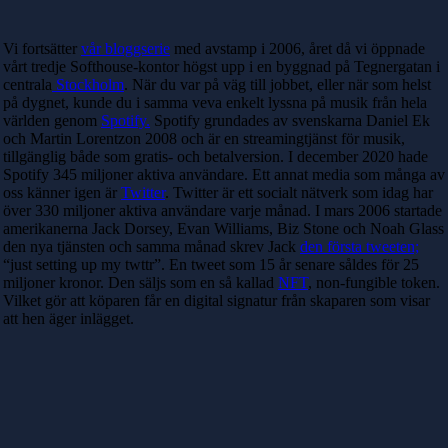
Vi fortsätter
vår bloggserie
med avstamp i 2006, året då vi öppnade
vårt tredje Softhouse-kontor högst upp i en byggnad på Tegnergatan i
centrala
Stockholm
. När du var på väg till jobbet, eller när som helst
på dygnet, kunde du i samma veva enkelt lyssna på musik från hela
världen genom
Spotify.
Spotify grundades av svenskarna Daniel Ek
och Martin Lorentzon 2008 och är en streamingtjänst för musik,
tillgänglig både som gratis- och betalversion. I december 2020 hade
Spotify 345 miljoner aktiva användare. Ett annat media som många av
oss känner igen är
Twitter
. Twitter är ett socialt nätverk som idag har
över 330 miljoner aktiva användare varje månad. I mars 2006 startade
amerikanerna Jack Dorsey, Evan Williams, Biz Stone och Noah Glass
den nya tjänsten och samma månad skrev Jack
den första tweeten;
“just setting up my twttr”. En tweet som 15 år senare såldes för 25
miljoner kronor. Den säljs som en så kallad
NFT
, non-fungible token.
Vilket gör att köparen får en digital signatur från skaparen som visar
att hen äger inlägget.