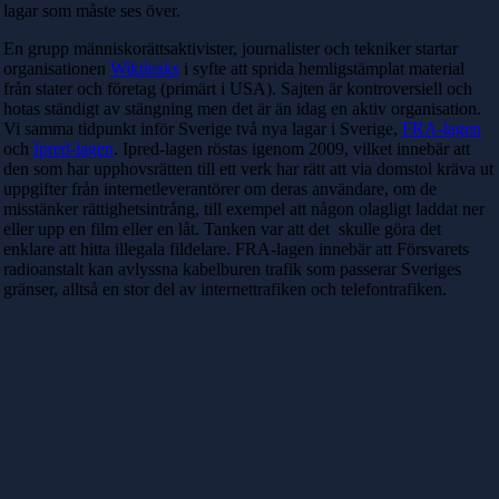
lagar som måste ses över.
En grupp människorättsaktivister, journalister och tekniker startar
organisationen
Wikileaks
i syfte att sprida hemligstämplat material
från stater och företag (primärt i USA). Sajten är kontroversiell och
hotas ständigt av stängning men det är än idag en aktiv organisation.
Vi samma tidpunkt inför Sverige två nya lagar i Sverige,
FRA-lagen
och
Ipred-lagen
. Ipred-lagen röstas igenom 2009, vilket innebär att
den som har upphovsrätten till ett verk har rätt att via domstol kräva ut
uppgifter från internetleverantörer om deras användare, om de
misstänker rättighetsintrång, till exempel att någon olagligt laddat ner
eller upp en film eller en låt. Tanken var att det skulle göra det
enklare att hitta illegala fildelare. FRA-lagen innebär att Försvarets
radioanstalt kan avlyssna kabelburen trafik som passerar Sveriges
gränser, alltså en stor del av internettrafiken och telefontrafiken.