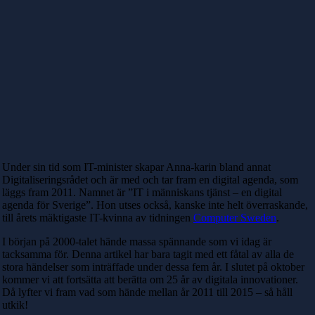
Under sin tid som IT-minister skapar Anna-karin bland annat
Digitaliseringsrådet och är med och tar fram en digital agenda, som
läggs fram 2011. Namnet är ”IT i människans tjänst – en digital
agenda för Sverige”. Hon utses också, kanske inte helt överraskande,
till årets mäktigaste IT-kvinna av tidningen
Computer Sweden
.
I början på 2000-talet hände massa spännande som vi idag är
tacksamma för. Denna artikel har bara tagit med ett fåtal av alla de
stora händelser som inträffade under dessa fem år. I slutet på oktober
kommer vi att fortsätta att berätta om 25 år av digitala innovationer.
Då lyfter vi fram vad som hände mellan år 2011 till 2015 – så håll
utkik!