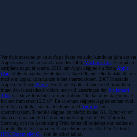
Var du intresserad av att surfa på dessa två sidor kunde du göra det via
Apples senaste dator som lanserades 2006,
Macbook Pro
. Eller på en
surfplatta några år senare, 2010, när Apple släppte sin första
Apple
iPad
. Ville du ha dina webbplatser lättare tillhands eller kanske till och
med som appar, kom nu den första smarttelefonen. 2007 lanserade
Apple den första
iPhone
. Hur länge Apple arbetade med produkten
innan den lanserades är oklart, men vid lanseringen den
9:e januari
2007
var Steve Jobs första ord om Iphone ”det här är en dag som jag
har sett fram emot i 2,5 år”. Ett år senare släpptes Apples största rival
den första publika, smarta, telefonen med
Android
som
operativsystem. T-mobile släppte en telefon kallad G1. Syftet var att
skapa en utmanare till då dominerande Apple och iOS. Motorola,
Samsung och the Astonishing Tribe knöts till projektet som leddes av
Google där de tog fram den första telefonen utvecklad för Android,
HTC Dream eller G1
som de också kallas.