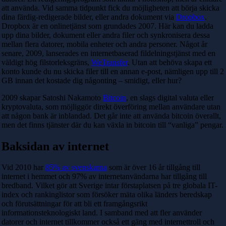
att använda. Vid samma tidpunkt fick du möjligheten att börja skicka
dina färdig-redigerade bilder, eller andra dokument via
Dropbox
.
Dropbox är en onlinetjänst som grundades 2007. Här kan du ladda
upp dina bilder, dokument eller andra filer och synkronisera dessa
mellan flera datorer, mobila enheter och andra personer. Något år
senare, 2009, lanserades en internetbaserad fildelningstjänst med en
väldigt hög filstorleksgräns,
WeTransfer
. Utan att behöva skapa ett
konto kunde du nu skicka filer till en annan e-post, nämligen upp till 2
GB innan det kostade dig någonting – smidigt, eller hur?
2009 skapar Satoshi Nakamoto
Bitcoin
, en slags digital valuta eller
kryptovaluta, som möjliggör direkt överföring mellan användare utan
att någon bank är inblandad. Det går inte att använda bitcoin överallt,
men det finns tjänster där du kan växla in bitcoin till “vanliga” pengar.
Baksidan av internet
Vid 2010 har
85% av svenskarna
som är över 16 år tillgång till
internet i hemmet och 97% av internetanvändarna har tillgång till
bredband. Vilket gör att Sverige intar förstaplatsen på tre globala IT-
index och rankinglistor som försöker mäta olika länders beredskap
och förutsättningar för att bli ett framgångsrikt
informationsteknologiskt land. I samband med att fler använder
datorer och internet tillkommer också ett gäng med internettroll och