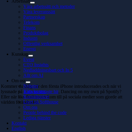
Arbetssätt
Våra arbetssätt och metoder
Våra leveranssätt
Partnerskap
Telekom
Finans
Produktbolag
Industri
Offentlig verksamhet
Energi
Kunskap
Event
CTO Insights
Nedladdningsbart och In 5
Allt om AI
Om oss
Nyheter
Kommer du ihåg när den första iPhone introducerades och när vi
Våra kontor
lyssnade på
Robyns senaste hit
, Dancing on my own på Spotify?
Konsultquizet
Eller när like-funktionen kom till på sociala medier som gjorde att
Livet på Softhouse
världen förändrades.
Om oss
People behind the code
Lediga tjänster
Kontakt
English