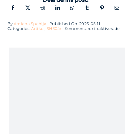
By
Ardiana Spahija
Published On: 2026-05-11
för
Categories:
Artikel
,
SH30år
Kommentarer inaktiverade
Från
nätver
och
pizza
till
AI-
revolu
–
30
år
med
grunda