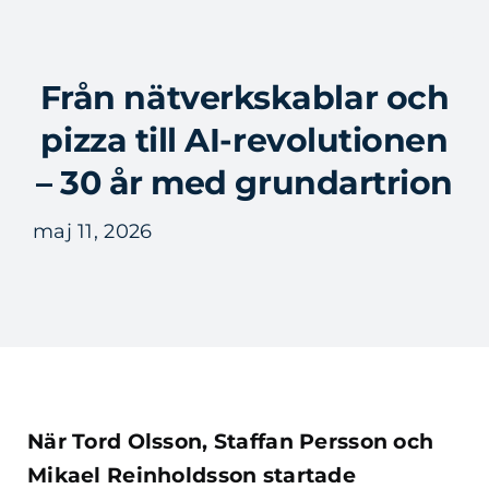
Fortsätt
till
Tog
innehållet
Från nätverkskablar och
Nav
pizza till AI-revolutionen
– 30 år med grundartrion
maj 11, 2026
När Tord Olsson, Staffan Persson och
Mikael Reinholdsson startade