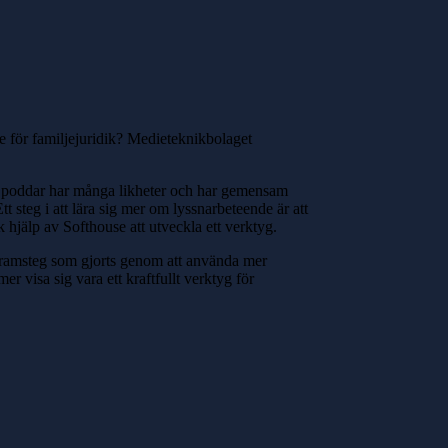
se för familjejuridik? Medieteknikbolaget
h poddar har många likheter och har gemensam
 steg i att lära sig mer om lyssnarbeteende är att
hjälp av Softhouse att utveckla ett verktyg.
de framsteg som gjorts genom att använda mer
r visa sig vara ett kraftfullt verktyg för