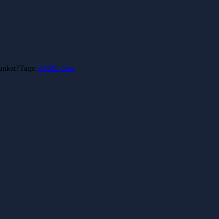
unkar?
Tags:
AI/ML case