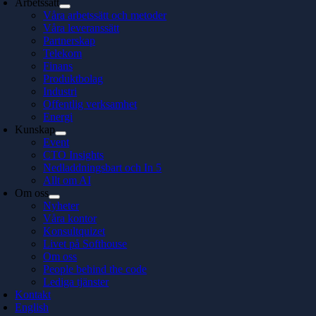
Arbetssätt
Våra arbetssätt och metoder
Våra leveranssätt
Partnerskap
Telekom
Finans
Produktbolag
Industri
Offentlig verksamhet
Energi
Kunskap
Event
CTO Insights
Nedladdningsbart och In 5
Allt om AI
Om oss
Nyheter
Våra kontor
Konsultquizet
Livet på Softhouse
Om oss
People behind the code
Lediga tjänster
Kontakt
English