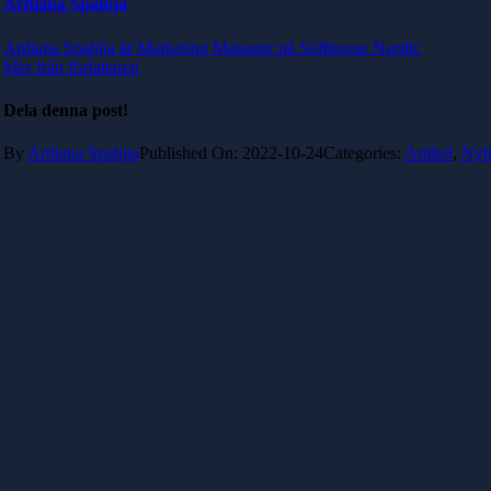
Ardiana Spahija
Ardiana Spahija är Marketing Manager på Softhouse Nordic
Mer från författaren
Dela denna post!
By
Ardiana Spahija
Published On: 2022-10-24
Categories:
Artikel
,
Nyh