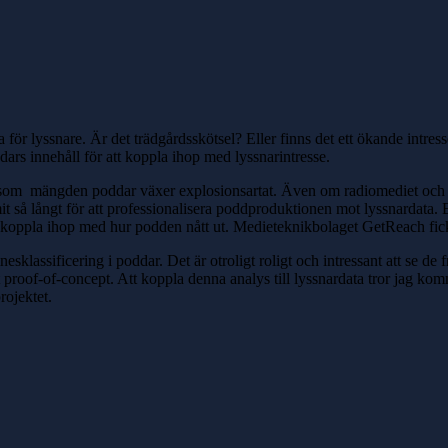
ör lyssnare. Är det trädgårdsskötsel? Eller finns det ett ökande intres
dars innehåll för att koppla ihop med lyssnarintresse.
gt som mängden poddar växer explosionsartat. Även om radiomediet oc
 så långt för att professionalisera poddproduktionen mot lyssnardata. Ett
r koppla ihop med hur podden nått ut. Medieteknikbolaget GetReach fick 
esklassificering i poddar. Det är otroligt roligt och intressant att se 
t proof-of-concept. Att koppla denna analys till lyssnardata tror jag komme
rojektet.