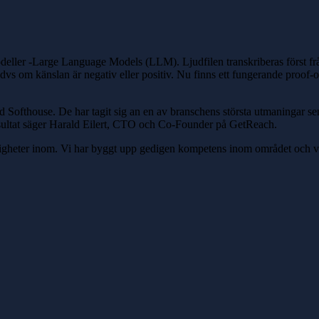
ller -Large Language Models (LLM). Ljudfilen transkriberas först från
 dvs om känslan är negativ eller positiv. Nu finns ett fungerande proo
d Softhouse. De har tagit sig an en av branschens största utmaningar se
resultat säger Harald Eilert, CTO och Co-Founder på GetReach
.
öjligheter inom. Vi har byggt upp gedigen kompetens inom området och v