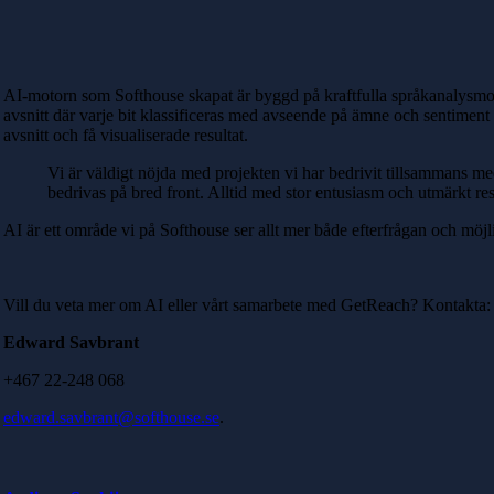
AI-motorn som Softhouse skapat är byggd på kraftfulla språkanalysmode
avsnitt där varje bit klassificeras med avseende på ämne och sentiment
avsnitt och få visualiserade resultat.
Vi är väldigt nöjda med projekten vi har bedrivit tillsammans me
bedrivas på bred front. Alltid med stor entusiasm och utmärkt 
AI är ett område vi på Softhouse ser allt mer både efterfrågan och m
Vill du veta mer om AI eller vårt samarbete med GetReach?
Kontakta:
Edward Savbrant
+46
7 22-248 068
edward.savbrant@softhouse.se
.