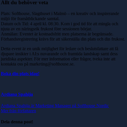
Allt du behöver veta
Plats: Softhouse, Slagthuset i Malmö – en kreativ och inspirerande
miljö för framåtblickande samtal.
Datum och Tid: 4 april kl. 08:30. Kom i god tid för att mingla och
njuta av en näringsrik frukost före sessionen börjar.
Anmälan: Eventet är kostnadsfritt men platserna är begränsade.
Förhandsregistrering krävs för att säkerställa din plats och din frukost.
Detta event är en unik möjlighet för ledare och beslutsfattare att få
djupare insikter i AI:s nuvarande och framtida landskap samt dess
juridiska aspekter. För mer information eller frågor, tveka inte att
kontakta oss på marketing@softhouse.se.
Boka din plats idag!
Ardiana Spahija
Ardiana Spahija är Marketing Manager på Softhouse Nordic
Mer från författaren
Dela denna post!