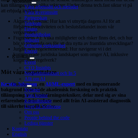
Arbetssätt
kan tillämpas inom olika sektorer. Under denna tech.fast siktar vi på
Våra arbetssätt och metoder
att erbjuda insikter i:
Våra leveranssätt
Partnerskap
Aktuell AI-teknik: Hur kan vi utnyttja dagens AI för att
Telekom
förbättra effektiviteten och beslutsfattandet inom vår
Finans
verksamhet?
Produktbolag
Framtidens AI: Vilka möjligheter och risker finns det, och hur
Industri
bör vi förbereda oss för att dra nytta av framtida utvecklingar?
Offentlig verksamhet
Juridik och regelefterlevnad: Hur navigerar vi i det
Energi
komplicerade juridiska landskapet som omger AI, inklusive
Kunskap
kommande regelverk?
Event
CTO Insights
Möt våra experttalare
Nedladdningsbart och In 5
Allt om AI
Kerstin Johnsson
, en
AI/ML-expert
med en imponerande
Om oss
bakgrund inom både akademisk forskning och praktisk
Nyheter
tillämpning av djupinlärningstekniker, delar med sig av sina
Våra kontor
erfarenheter från arbete med allt från AI-assisterad diagnostik
Konsultquizet
till säkerhetsapplikationer.
Livet på Softhouse
Om oss
People behind the code
Lediga tjänster
Kontakt
English