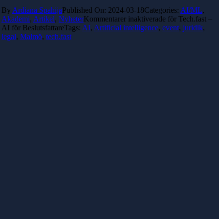
By
Ardiana Spahija
Published On: 2024-03-18
Categories:
AI/ML
,
Akademi
,
Artikel
,
Nyheter
Kommentarer inaktiverade
för Tech.fast –
AI för Beslutsfattare
Tags:
AI
,
Artificial intelligence
,
event
,
juridik
,
legal
,
Malmö
,
tech.fast