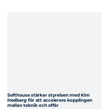
AI/
ass
sju
Softhouse stärker styrelsen med Kim
Hedberg för att accelerera kopplingen
mellan teknik och affär