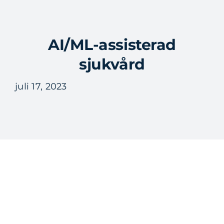
Fortsätt
till
Tog
innehållet
AI/ML-assisterad
Nav
sjukvård
juli 17, 2023