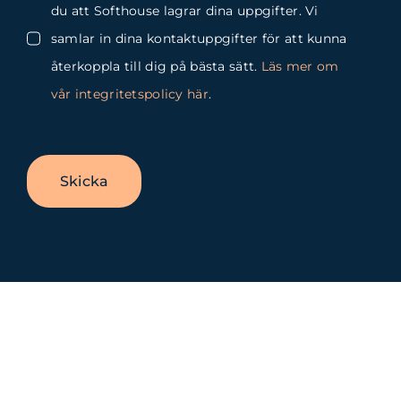
du att Softhouse lagrar dina uppgifter. Vi
samlar in dina kontaktuppgifter för att kunna
återkoppla till dig på bästa sätt.
Läs mer om
vår integritetspolicy här
.
Skicka
Byt
glidfält