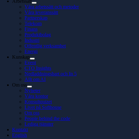
Arbetssätt
Våra arbetssätt och metoder
Våra leveranssätt
Partnerskap
Telekom
Finans
Produktbolag
Industri
Offentlig verksamhet
Energi
Kunskap
Event
CTO Insights
Nedladdningsbart och In 5
Allt om AI
Om oss
Nyheter
Våra kontor
Konsultquizet
Livet på Softhouse
Om oss
People behind the code
Lediga tjänster
Kontakt
English