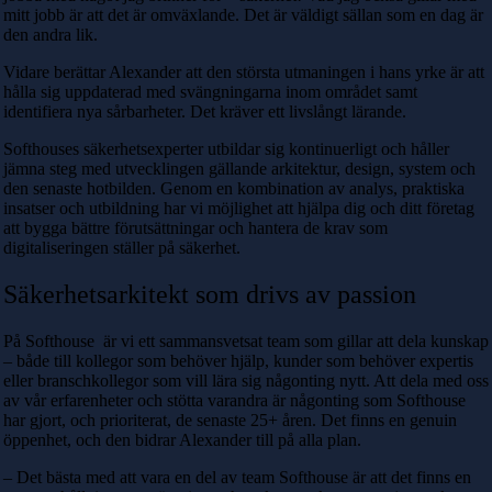
mitt jobb är att det är omväxlande. Det är väldigt sällan som en dag är
den andra lik.
Vidare berättar Alexander att den största utmaningen i hans yrke är att
hålla sig uppdaterad med svängningarna inom området samt
identifiera nya sårbarheter. Det kräver ett livslångt lärande.
Softhouses säkerhetsexperter utbildar sig kontinuerligt och håller
jämna steg med utvecklingen gällande arkitektur, design, system och
den senaste hotbilden. Genom en kombination av analys, praktiska
insatser och utbildning har vi möjlighet att hjälpa dig och ditt företag
att bygga bättre förutsättningar och hantera de krav som
digitaliseringen ställer på säkerhet.
Säkerhetsarkitekt som drivs av passion
På Softhouse är vi ett sammansvetsat team som gillar att dela kunskap
– både till kollegor som behöver hjälp, kunder som behöver expertis
eller branschkollegor som vill lära sig någonting nytt. Att dela med oss
av vår erfarenheter och stötta varandra är någonting som Softhouse
har gjort, och prioriterat, de senaste 25+ åren. Det finns en genuin
öppenhet, och den bidrar Alexander till på alla plan.
– Det bästa med att vara en del av team Softhouse är att det finns en