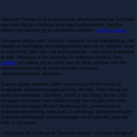
Alexander Mohlin är en konsulterande säkerhetsarkitekt på Softhouse
med över åtta års erfarenhet inom säkerhetsbranschen. Han har
tidigare specialiserat sig på att införliva säkerhet i
agil utveckling
.
Alexander arbetar som “Security champion” på ett kunduppdrag. Det
innebär att han hjälper utvecklingsteamen med vad de behöver i form
av coachning, utför risk- och hotbilsanalyser – men också granskning
av kod. Dessutom är han ansvarig för Softhouse Solution Area –
Security
och jobbar just nu
aktivt med att stärka sitt team med fler
säkerhetsexperter för att kunna utveckla Softhouse
säkerhetserbjudande ytterligare.
Dagens digitala samhälle ställer stora krav på effektiva och väl
fungerande säkerhetslösningar och hög säkerhet. Varje företag har
unika förutsättningar och behov, därför är det viktigt att veta vilka
lösningar som passar varje enskilt företag bäst och gör mest nytta.
Softhouse kan hjälpa till med säkerhetsanalys, penetrationstest,
tvåfaktorsautentisering, säker kod och arkitektur. Dessutom erbjuder
Softhouse utbildningar och föreläsningar om IT-säkerhet, som ofta
hålls av Alexander.
– Jag tycker det är viktigt att “leva som man lär” och gillar strongt att