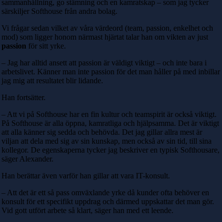
sammanhållning, go stämning och en kamratskap – som jag tycker
särskiljer Softhouse från andra bolag.
Vi frågar sedan vilket av våra värdeord (team, passion, enkelhet och
mod) som ligger honom närmast hjärtat talar han om vikten av just
passion
för sitt yrke.
– Jag har alltid ansett att passion är väldigt viktigt – och inte bara i
arbetslivet. Känner man inte passion för det man håller på med inbillar
jag mig att resultatet blir lidande.
Han fortsätter.
– Att vi på Softhouse har en fin kultur och teamspirit är också viktigt.
På Softhouse är alla öppna, kamratliga och hjälpsamma. Det är viktigt
att alla känner sig sedda och behövda. Det jag gillar allra mest är
viljan att dela med sig av sin kunskap, men också av sin tid, till sina
kollegor. De egenskaperna tycker jag beskriver en typisk Softhousare,
säger Alexander.
Han berättar även varför han gillar att vara IT-konsult.
– Att det är ett så pass omväxlande yrke då kunder ofta behöver en
konsult för ett specifikt uppdrag och därmed uppskattar det man gör.
Vid gott utfört arbete så klart, säger han med ett leende.