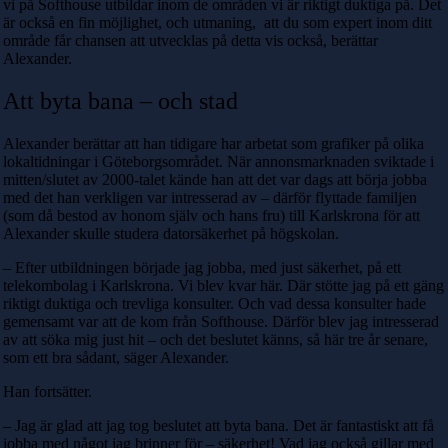
vi på Softhouse utbildar inom de områden vi är riktigt duktiga på. Det
är också en fin möjlighet, och utmaning, att du som expert inom ditt
område får chansen att utvecklas på detta vis också, berättar
Alexander.
Att byta bana – och stad
Alexander berättar att han tidigare har arbetat som grafiker på olika
lokaltidningar i Göteborgsområdet. När annonsmarknaden sviktade i
mitten/slutet av 2000-talet kände han att det var dags att börja jobba
med det han verkligen var intresserad av – därför flyttade familjen
(som då bestod av honom själv och hans fru) till Karlskrona för att
Alexander skulle studera datorsäkerhet på högskolan.
– Efter utbildningen började jag jobba, med just säkerhet, på ett
telekombolag i Karlskrona. Vi blev kvar här. Där stötte jag på ett gäng
riktigt duktiga och trevliga konsulter. Och vad dessa konsulter hade
gemensamt var att de kom från Softhouse. Därför blev jag intresserad
av att söka mig just hit – och det beslutet känns, så här tre år senare,
som ett bra sådant, säger Alexander.
Han fortsätter.
– Jag är glad att jag tog beslutet att byta bana. Det är fantastiskt att få
jobba med något jag brinner för – säkerhet! Vad jag också gillar med