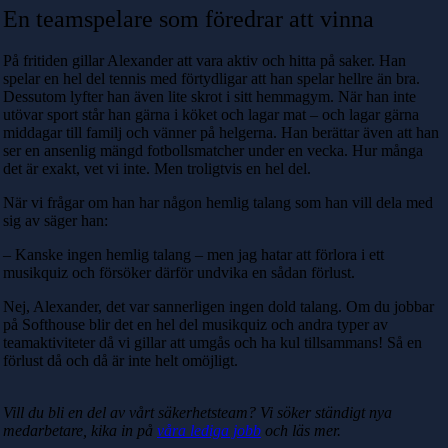
En teamspelare som föredrar att vinna
På fritiden gillar Alexander att vara aktiv och hitta på saker. Han
spelar en hel del tennis med förtydligar att han spelar hellre än bra.
Dessutom lyfter han även lite skrot i sitt hemmagym. När han inte
utövar sport står han gärna i köket och lagar mat – och lagar gärna
middagar till familj och vänner på helgerna. Han berättar även att han
ser en ansenlig mängd fotbollsmatcher under en vecka. Hur många
det är exakt, vet vi inte. Men troligtvis en hel del.
När vi frågar om han har någon hemlig talang som han vill dela med
sig av säger han:
– Kanske ingen hemlig talang – men jag hatar att förlora i ett
musikquiz och försöker därför undvika en sådan förlust.
Nej, Alexander, det var sannerligen ingen dold talang. Om du jobbar
på Softhouse blir det en hel del musikquiz och andra typer av
teamaktiviteter då vi gillar att umgås och ha kul tillsammans! Så en
förlust då och då är inte helt omöjligt.
Vill du bli en del av vårt säkerhetsteam? Vi söker ständigt nya
medarbetare, kika in på
våra lediga jobb
och läs mer.