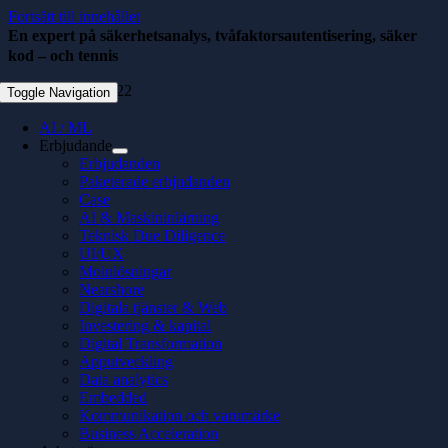
Fortsätt till innehållet
En expert på säkerhetsanalys, tvåfaktorsautentisering, säker
kod – och tennis
september 27, 2022
Toggle Navigation
AI / ML
Erbjudande
Erbjudanden
Paketerade erbjudanden
Case
AI & Maskininlärning
Teknisk Due Diligence
UI/UX
Molnlösningar
Nearshore
Digitala tjänster & Web
Investering & kapital
Digital Transformation
Apputveckling
Data analytics
Embedded
Kommunikation och varumärke
Business Acceleration