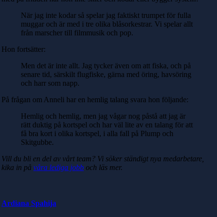
När jag inte kodar så spelar jag faktiskt trumpet för fulla
muggar och är med i tre olika blåsorkestrar. Vi spelar allt
från marscher till filmmusik och pop.
Hon fortsätter:
Men det är inte allt. Jag tycker även om att fiska, och på
senare tid, särskilt flugfiske, gärna med öring, havsöring
och harr som napp.
På frågan om Anneli har en hemlig talang svara hon följande:
Hemlig och hemlig, men jag vågar nog påstå att jag är
rätt duktig på kortspel och har väl lite av en talang för att
få bra kort i olika kortspel, i alla fall på Plump och
Skitgubbe.
Vill du bli en del av vårt team? Vi söker ständigt nya medarbetare,
kika in på
våra lediga jobb
och läs mer.
Ardiana Spahija