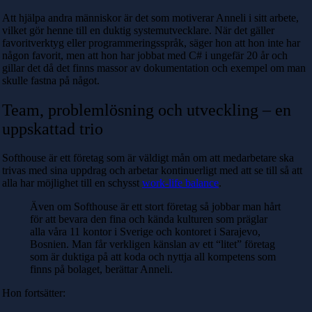
Att hjälpa andra människor är det som motiverar Anneli i sitt arbete,
vilket gör henne till en duktig systemutvecklare. När det gäller
favoritverktyg eller programmeringsspråk, säger hon att hon inte har
någon favorit, men att hon har jobbat med C# i ungefär 20 år och
gillar det då det finns massor av dokumentation och exempel om man
skulle fastna på något.
Team, problemlösning och utveckling – en
uppskattad trio
Softhouse är ett företag som är väldigt mån om att medarbetare ska
trivas med sina uppdrag och arbetar kontinuerligt med att se till så att
alla har möjlighet till en schysst
work-life balance
.
Även om Softhouse är ett stort företag så jobbar man hårt
för att bevara den fina och kända kulturen som präglar
alla våra 11 kontor i Sverige och kontoret i Sarajevo,
Bosnien. Man får verkligen känslan av ett “litet” företag
som är duktiga på att koda och nyttja all kompetens som
finns på bolaget, berättar Anneli.
Hon fortsätter: