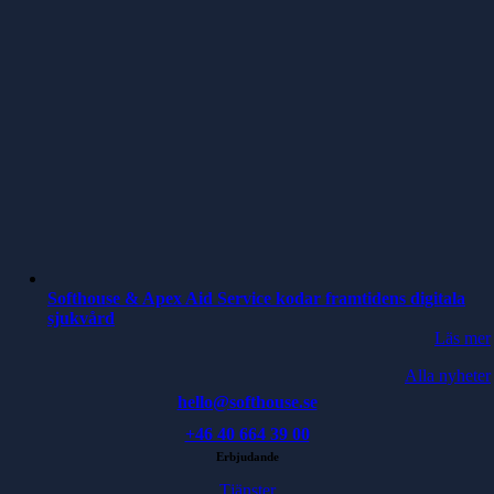
Softhouse & Apex Aid Service kodar framtidens digitala
sjukvård
Läs mer
Alla nyheter
hello@softhouse.se
+46 40 664 39 00
Erbjudande
Tjänster