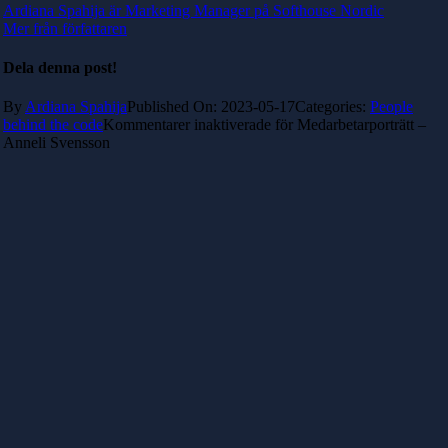
Ardiana Spahija är Marketing Manager på Softhouse Nordic
Mer från författaren
Dela denna post!
By
Ardiana Spahija
Published On: 2023-05-17
Categories:
People
behind the code
Kommentarer inaktiverade
för Medarbetarporträtt –
Anneli Svensson