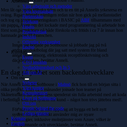
systemutvecklare på Softhouse i Malmö.
Arbetssätt
Våra arbetssätt och metoder
Men låt oss spola tillbaka tiden och ta en titt på Annelis yrkesresa en
Våra leveranssätt
sväng. Resan började nämligen redan när hon gick på mellanstadiet
Partnerskap
och tog en programmeringskurs i BASIC på
ABF
tillsammans med
Telekom
sin pappa. Även om det lockade med programmering så arbetade hon
Finans
först som barnskötare på både förskola och fritids i ca 7 år innan hon
Produktbolag
hamnade inom IT-branschen.
Industri
Offentlig verksamhet
Innan jag började på Softhouse så jobbade jag på två
Energi
andra produktbolag där jag satt med system för bland
Kunskap
annat äldreomsorg, elektronisk receptförskrivning och
Event
däckbranschen, berättar Anneli.
CTO Insights
Nedladdningsbart och In 5
En dag på jobbet som backendutvecklare
Allt om AI
Om oss
Nyheter
När Anneli kom till Softhouse i
Malmö
fick hon till en början sitta i
Våra kontor
olika projekt. Efter ca 6 månasder joinade hon teamet på
Konsultquizet
Skånetrafiken har sedan dess spenderat sin fulla arbetstid med att koda
Livet på Softhouse
i befintliga som nya system för kund – något hon trivs jättebra med!.
Om oss
People behind the code
För närvarande är mitt uppdrag att bygga ett helt nytt
Lediga tjänster
system där jag faktiskt använder mig av nyare
Kontakt
teknologier, inklusive molntjänster som Azure, vilket är
English
rätt spännande och utvecklande, berättar Anneli.