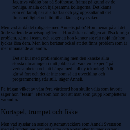
Jag trivs väldigt bra på Softhouse, främst på grund av de
trevliga, snälla och hjälpsamma kollegorna. Det känns
som en familj när alla träffas och jag uppskattar att det
finns möjlighet och tid till att lära sig nya saker.
Men vad är då det roligaste med Annelis jobb? Hon menar på att det
är de varierade arbetsuppgifterna. Hon älskar nämligen att lösa kluriga
problem, gärna i team, och säger att hon känner sig rätt nöjd när hon
lyckas lösa dem. Men hon berättar också att det finns problem som är
mer utmanande än andra.
Det är kul med problemlösning men den kanske allra
största utmaningen i mitt jobb är att vara en ”expert” på
verksamheten och att hänga med i all ny teknologi. Allt
går så fort och det är inte som så att utveckling och
programmering står still, säger Anneli.
På frågan vilket av våra fyra värdeord hon skulle välja som favorit
säger hon ”
team
”, eftersom hon tror att man som grupp kompletterar
varandra.
Kortspel, trumpet och fiske
Men vad sysslar en senior systemutvecklare som
Anneli Svensson
med på fritiden när hon inte sitter och kodar eller bygger system?