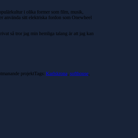
pulärkultur i olika former som film, musik,
ller använda sitt elektriska fordon som Onewheel
ivat så tror jag min hemliga talang är att jag kan
 utmanande projekt
Tags:
Karlskrona
,
softhouse
,