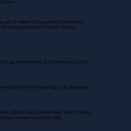
r Anthon.
ing och så vidare. Om jag sedan jobbar med en
att utveckla nästa funktion, berättar Anthon.
ick jag en anställning på Softhouse och jag har
 vad som helst och varje dag är jag lika taggad
et. Alltifrån skämt, diskussioner, eller ett hinder
obba i ett team om jag fick välja.