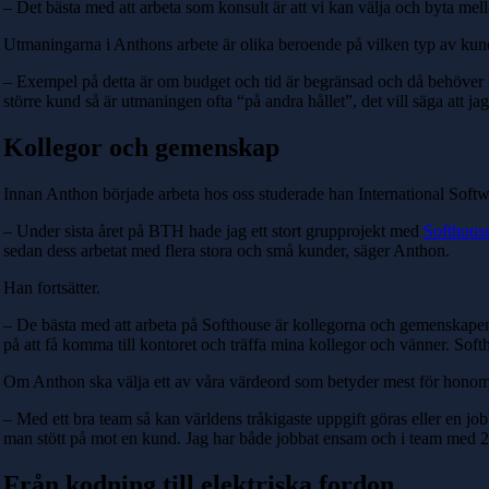
– Det bästa med att arbeta som konsult är att vi kan välja och byta mel
Utmaningarna i Anthons arbete är olika beroende på vilken typ av kun
– Exempel på detta är om budget och tid är begränsad och då behöver m
större kund så är utmaningen ofta “på andra hållet”, det vill säga att jag
Kollegor och gemenskap
Innan Anthon började arbeta hos oss studerade han International Soft
– Under sista året på BTH hade jag ett stort grupprojekt med
Softhous
sedan dess arbetat med flera stora och små kunder, säger Anthon.
Han fortsätter.
– De bästa med att arbeta på Softhouse är kollegorna och gemenskapen
på att få komma till kontoret och träffa mina kollegor och vänner. Softh
Om Anthon ska välja ett av våra värdeord som betyder mest för honom
– Med ett bra team så kan världens tråkigaste uppgift göras eller en job
man stött på mot en kund. Jag har både jobbat ensam och i team med 2 pe
Från kodning till elektriska fordon