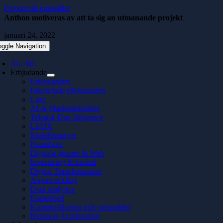
Fortsätt till innehållet
Anthon motiveras av att ta sig an utmanande projekt
januari 24, 2022
oggle Navigation
AI / ML
Erbjudande
Erbjudanden
Paketerade erbjudanden
Case
AI & Maskininlärning
Teknisk Due Diligence
UI/UX
Molnlösningar
Nearshore
Digitala tjänster & Web
Investering & kapital
Digital Transformation
Apputveckling
Data analytics
Embedded
Kommunikation och varumärke
Business Acceleration