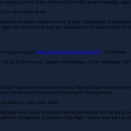
lan uppdrag och att vi kan jobba med flera olika projekt samtidigt, säge
d och vilket behov de har.
an hitta en balans mellan kod, test, deploy, kundkontakt, projektledn
 lägger för mycket tid på kod, test, planering och så vidare istället för 
ware Engineering på
Blekinges tekniska högskola, BTH,
i Karlskrona.
e
och på så sätt kom jag i kontakt med företaget. Under sommaren 2017 f
. Varje dag känner man sig välkommen. Jag kan fråga vem som helst om
ouse har en enkel, transparent och prestigelöst företagskultur.
 så skulle han välja ordet Team.
big bugg lösas. Det är teamet som gör att man skrattar och har kul på jobb
rsoner till uppemot 10 personer. Alla dagar i veckan hade jag valt att j