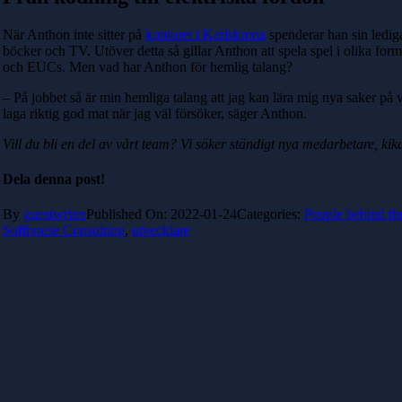
När Anthon inte sitter på
kontoret i Karlskrona
spenderar han sin lediga
böcker och TV. Utöver detta så gillar Anthon att spela spel i olika fo
och EUCs. Men vad har Anthon för hemlig talang?
– På jobbet så är min hemliga talang att jag kan lära mig nya saker på 
laga riktig god mat när jag väl försöker, säger Anthon.
Vill du bli en del av vårt team? Vi söker ständigt nya medarbetare, kik
Dela denna post!
By
guestwriter
Published On: 2022-01-24
Categories:
People behind th
Softhouse Consulting
,
utvecklare