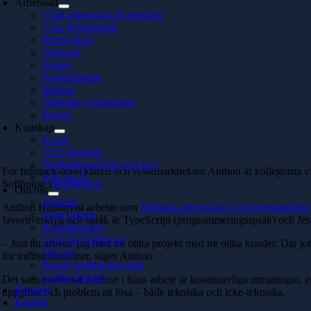
Arbetssätt
Våra arbetssätt och metoder
Våra leveranssätt
Partnerskap
Telekom
Finans
Produktbolag
Industri
Offentlig verksamhet
Energi
Kunskap
Event
CTO Insights
Nedladdningsbart och In 5
För fullstack-utvecklaren och systemarkitekten Anthon är kollegorna vi
Allt om AI
Softhouse i
Karlskrona
.
Om oss
Nyheter
Anthon Holmqvist arbetar som
fullstack-utvecklare och systemarkitekt
Våra kontor
favoritverktyg och språk är TypeScript (programmeringsspråk) och Jest (
Konsultquizet
Livet på Softhouse
– Just nu arbetar jag med tre olika projekt med tre olika kunder. Där j
Om oss
för industrimaskiner, säger Anthon.
People behind the code
Lediga tjänster
Det som motiverar Anthon i hans arbete är kontinuerliga utmaningar, eng
Kontakt
uppgifter och problem att lösa – både tekniska och icke-tekniska.
English