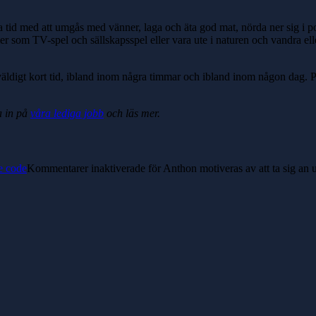
 tid med att umgås med vänner, laga och äta god mat, nörda ner sig i po
rmer som TV-spel och sällskapsspel eller vara ute i naturen och vandra e
väldigt kort tid, ibland inom några timmar och ibland inom någon dag. Pr
a in på
våra lediga jobb
och läs mer.
e code
Kommentarer inaktiverade
för Anthon motiveras av att ta sig an