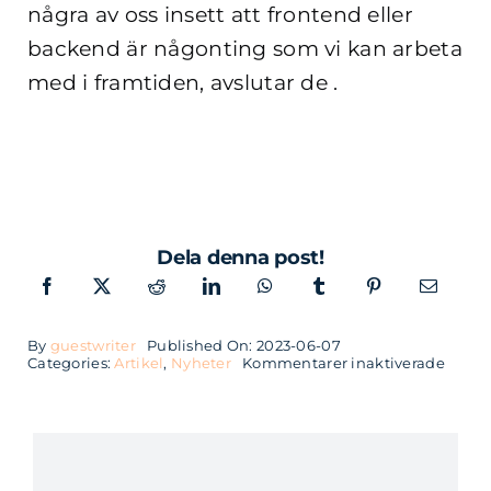
några av oss insett att frontend eller
backend är någonting som vi kan arbeta
med i framtiden, avslutar de .
Dela denna post!
By
guestwriter
Published On: 2023-06-07
för
Categories:
Artikel
,
Nyheter
Kommentarer inaktiverade
Syste
för
att
överv
och
hante
intern