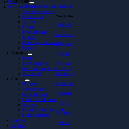
Arbetssätt
Press
Våra arbetssätt och metoder
Investor Relations
Våra leveranssätt
Våra kontor
Partnerskap
Telekom
Malmö
Finans
Produktbolag
Karlskrona
Industri
Offentlig verksamhet
Karlshamn
Energi
Kunskap
Växjö
Event
CTO Insights
Kalmar
Nedladdningsbart och In 5
Jönköping
Allt om AI
Om oss
Stockholm
Nyheter
Våra kontor
Uppsala
Konsultquizet
Livet på Softhouse
Luleå
Om oss
People behind the code
Sarajevo
Lediga tjänster
Kontakt
Milou
English