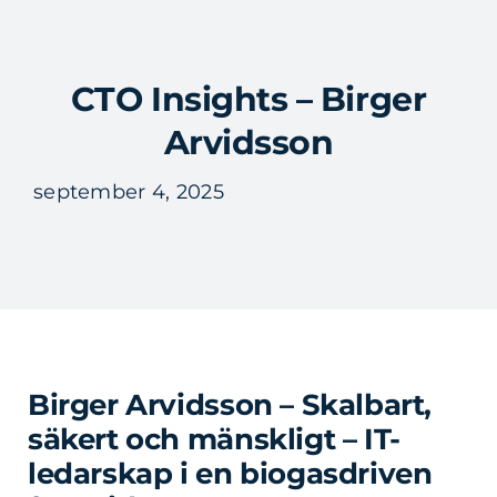
Fortsätt
till
Tog
innehållet
CTO Insights – Birger
Nav
Arvidsson
september 4, 2025
Birger Arvidsson – Skalbart,
säkert och mänskligt – IT-
ledarskap i en biogasdriven