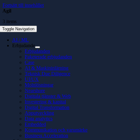
Fortsätt till innehållet
Agil
3 items
Toggle Navigation
AI / ML
Erbjudande
Erbjudanden
Paketerade erbjudanden
Case
AI & Maskininlärning
Teknisk Due Diligence
UI/UX
Molnlösningar
Nearshore
Digitala tjänster & Web
Investering & kapital
Digital Transformation
Apputveckling
Data analytics
Embedded
Kommunikation och varumärke
Business Acceleration