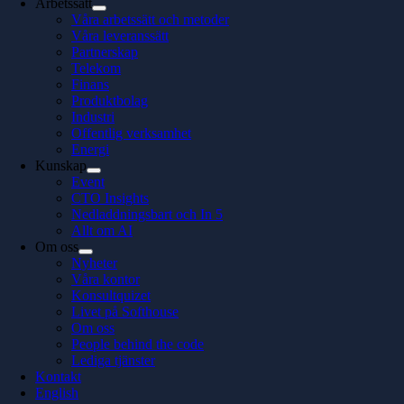
Arbetssätt
Våra arbetssätt och metoder
Våra leveranssätt
Partnerskap
Telekom
Finans
Produktbolag
Industri
Offentlig verksamhet
Energi
Kunskap
Event
CTO Insights
Nedladdningsbart och In 5
Allt om AI
Om oss
Nyheter
Våra kontor
Konsultquizet
Livet på Softhouse
Om oss
People behind the code
Lediga tjänster
Kontakt
English