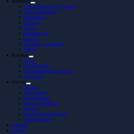
Arbetssätt
Våra arbetssätt och metoder
Våra leveranssätt
Partnerskap
Telekom
Finans
Produktbolag
Industri
Offentlig verksamhet
Energi
Kunskap
Event
CTO Insights
Nedladdningsbart och In 5
Allt om AI
Om oss
Nyheter
Våra kontor
Konsultquizet
Livet på Softhouse
Om oss
People behind the code
Lediga tjänster
Kontakt
English