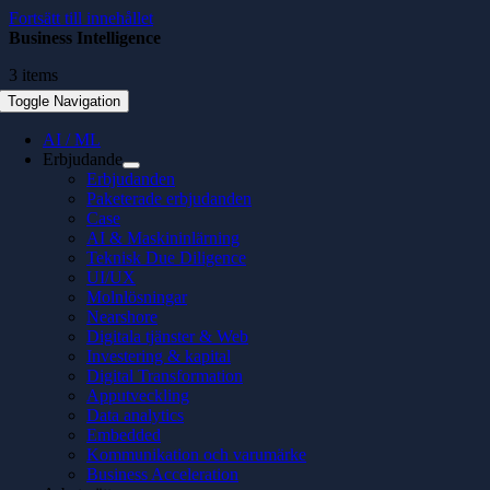
Fortsätt till innehållet
Business Intelligence
3 items
Toggle Navigation
AI / ML
Erbjudande
Erbjudanden
Paketerade erbjudanden
Case
AI & Maskininlärning
Teknisk Due Diligence
UI/UX
Molnlösningar
Nearshore
Digitala tjänster & Web
Investering & kapital
Digital Transformation
Apputveckling
Data analytics
Embedded
Kommunikation och varumärke
Business Acceleration