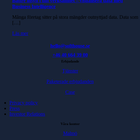
Bättre insyn i din verksamhet – visualisera data med
Business Intelligence
Många företag sitter på stora mängder outnyttjad data. Data som
[…]
Läs mer
hello@softhouse.se
+46 40 664 39 00
Erbjudande
Tjänster
Paketerade erbjudanden
Case
Privacy policy
Press
Investor Relations
Våra kontor
Malmö