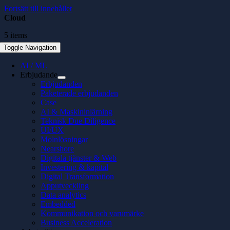
Fortsätt till innehållet
Cloud
5 items
Toggle Navigation
AI / ML
Erbjudande
Erbjudanden
Paketerade erbjudanden
Case
AI & Maskininlärning
Teknisk Due Diligence
UI/UX
Molnlösningar
Nearshore
Digitala tjänster & Web
Investering & kapital
Digital Transformation
Apputveckling
Data analytics
Embedded
Kommunikation och varumärke
Business Acceleration