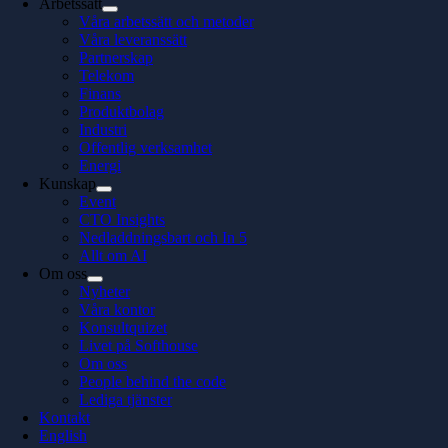
Arbetssätt
Våra arbetssätt och metoder
Våra leveranssätt
Partnerskap
Telekom
Finans
Produktbolag
Industri
Offentlig verksamhet
Energi
Kunskap
Event
CTO Insights
Nedladdningsbart och In 5
Allt om AI
Om oss
Nyheter
Våra kontor
Konsultquizet
Livet på Softhouse
Om oss
People behind the code
Lediga tjänster
Kontakt
English