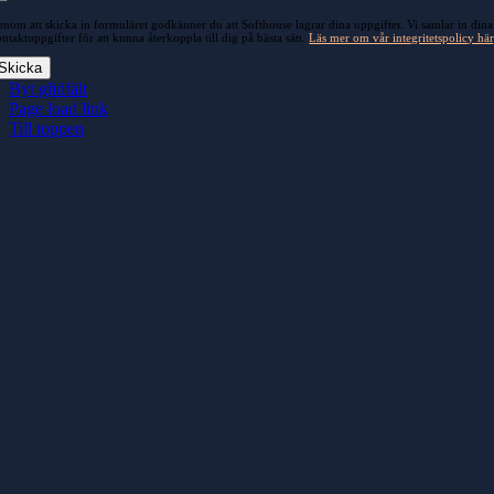
nom att skicka in formuläret godkänner du att Softhouse lagrar dina uppgifter. Vi samlar in dina
ntaktuppgifter för att kunna återkoppla till dig på bästa sätt.
Läs mer om vår integritetspolicy här
Skicka
Byt glidfält
Page load link
Till toppen