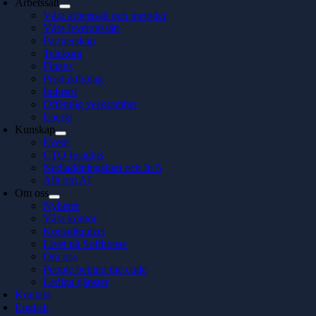
Arbetssätt
Våra arbetssätt och metoder
Våra leveranssätt
Partnerskap
Telekom
Finans
Produktbolag
Industri
Offentlig verksamhet
Energi
Kunskap
Event
CTO Insights
Nedladdningsbart och In 5
Allt om AI
Om oss
Nyheter
Våra kontor
Konsultquizet
Livet på Softhouse
Om oss
People behind the code
Lediga tjänster
Kontakt
English