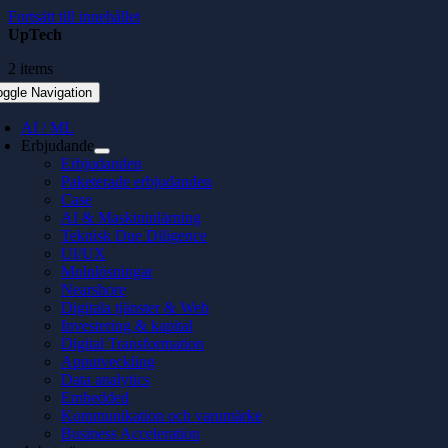
Fortsätt till innehållet
UpTech
2 items
oggle Navigation
AI / ML
Erbjudande
Erbjudanden
Paketerade erbjudanden
Case
AI & Maskininlärning
Teknisk Due Diligence
UI/UX
Molnlösningar
Nearshore
Digitala tjänster & Web
Investering & kapital
Digital Transformation
Apputveckling
Data analytics
Embedded
Kommunikation och varumärke
Business Acceleration