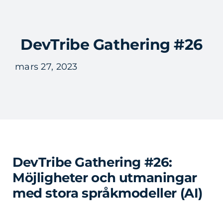
Fortsätt
till
Tog
innehållet
DevTribe Gathering #26
Nav
mars 27, 2023
DevTribe Gathering #26:
Möjligheter och utmaningar
med stora språkmodeller (AI)