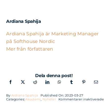
Ardiana Spahija
Ardiana Spahija är Marketing Manager
på Softhouse Nordic
Mer från författaren
Dela denna post!
By
Ardiana Spahija
Published On: 2023-03-27
för
Categories:
Akademi
,
Nyheter
Kommentarer inaktiverade
Dev
Gat