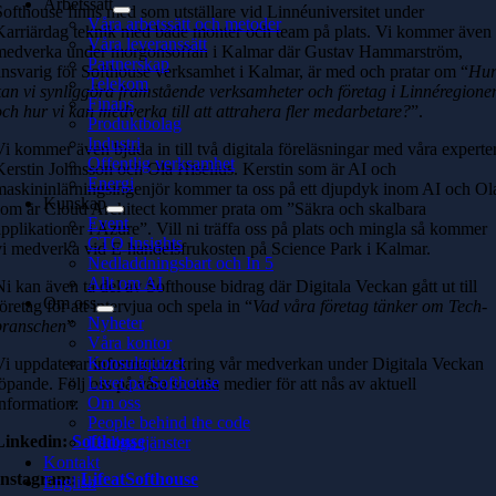
Arbetssätt
Softhouse finns med som utställare vid Linnéuniversitet under
Våra arbetssätt och metoder
Karriärdag teknik med både monter och team på plats. Vi kommer även
Våra leveranssätt
medverka under morgonsoffan i Kalmar där Gustav Hammarström,
Partnerskap
ansvarig för Softhouse verksamhet i Kalmar, är med och pratar om
“
Hu
Telekom
kan vi synliggöra framstående verksamheter och företag i Linnéregione
Finans
och hur vi kan medverka till att attrahera fler medarbetare?
”.
Produktbolag
Industri
Vi kommer även bjuda in till två digitala föreläsningar med våra experte
Offentlig verksamhet
Kerstin Johnsson och Ola Hiselius. Kerstin som är AI och
Energi
maskininlärningsingenjör kommer ta oss på ett djupdyk inom AI och Ol
Kunskap
som är Cloud Architect kommer prata om ”Säkra och skalbara
Event
applikationer i Azure”.
Vill ni träffa oss på plats och mingla så kommer
CTO Insights
vi medverka vid E-handelsfrukosten på Science Park i Kalmar.
Nedladdningsbart och In 5
Allt om AI
Ni kan även ta del av Softhouse bidrag där Digitala Veckan gått ut till
Om oss
företag för att intervjua och spela in “
Vad våra företag tänker om Tech-
Nyheter
branschen
”
Våra kontor
Konsultquizet
Vi uppdaterar information kring vår medverkan under Digitala Veckan
Livet på Softhouse
löpande. Följ oss på våra sociala medier för att nås av aktuell
Om oss
information:
People behind the code
Linkedin:
Softhouse
Lediga tjänster
Kontakt
Instagram:
LifeatSofthouse
English