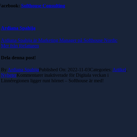
Facebook:
Softhouse Consulting
Ardiana Spahija
Ardiana Spahija är Marketing Manager på Softhouse Nordic
Mer från författaren
Dela denna post!
By
Ardiana Spahija
Published On: 2022-11-03
Categories:
Artikel
,
Nyheter
Kommentarer inaktiverade
för Digitala veckan i
Linnéregionen ligger runt hörnet – Softhouse är med!