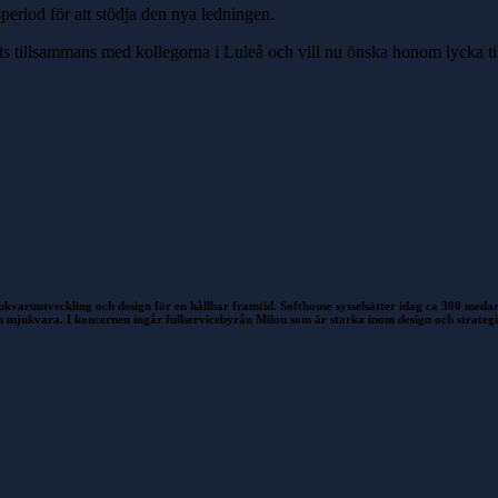
eriod för att stödja den nya ledningen.
insats tillsammans med kollegorna i Luleå och vill nu önska honom lycka t
ukvaruutveckling och design för en hållbar framtid. Softhouse sysselsätter idag ca 300 medarb
om mjukvara. I koncernen ingår fullservicebyrån Milou som är starka inom design och strate