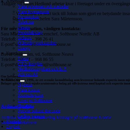
Arbetssätt
Tidigare vd Johan Hedlund arbetar kvar i företaget under en övergångsp
Våra arbetssätt och metoder
Våra leveranssätt
– Vi vill rikta ett stort tack till Johan som gjort en betydande 
Partnerskap
säger koncernchefen Sara Mårtensson.
Telekom
Finans
För mer information, vänligen kontakta:
Produktbolag
Sara Mårtensson, Koncernchef, Softhouse Nordic AB
Industri
Telefon: +46 73 – 398 26 41
Offentlig verksamhet
E-post: sara.martensson@softhouse.se
Energi
Kunskap
David Granström, vd, Softhouse Neava
Event
Telefon: +46 72 – 968 86 55
CTO Insights
E-post: david.granstrom@softhouse.se
Nedladdningsbart och In 5
Allt om AI
Om Softhouse
Om oss
Softhouse, startat 1996, är ett svenskt konsultbolag som levererar ledande expertis inom mj
Bolaget stöttar också mjukvaruintensiva bolag på tillväxtresa med kapital och expertis in
Nyheter
Våra kontor
Konsultquizet
Livet på Softhouse
Om oss
Ardiana Spahija
People behind the code
Lediga tjänster
Ardiana Spahija är Marketing Manager på Softhouse Nordic
Kontakt
Mer från författaren
English