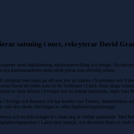
fierar satsning i norr, rekryterar David Gr
 experter inom digitalisering, mjukvarutveckling och design. Nu rekryt
era nya kundsamarbeten inom såväl privat som offentlig sektor.
 och vältajmat med tanke på allt som just nu händer i Norrbotten och Väs
komna David till rollen som vd för Softhouse i Luleå. Hans långa erfaren
riod av stark tillväxt i Sveriges just nu hetaste landsända, säger Sara
 i Sverige och Bosnien och har kunder som Telenor, Skånetrafiken och
k vare den ökade efterfrågan av olika digitaliseringslösningar.
Neava och nu leda bolaget in i nästa steg är väldigt spännande. Med he
 digitaliseringspartner i Luleå med omnejd, och dessutom finns en stark 