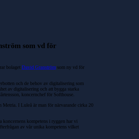
anström som vd för
erar bolaget
David Granström
som ny vd för
terbotten och de behov av digitalisering som
het av digitalisering och att bygga starka
 Mårtensson, koncernchef för Softhouse.
 Metria. I Luleå är man för närvarande cirka 20
la koncernens kompetens i ryggen har vi
efterfrågan av vår unika kompetens vilket