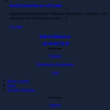
David Granström ny vd i Luleå
Digitaliseringskoncernen Softhouse intensifierar satsning i norr,
rekryterar David Granström som […]
Läs mer
hello@softhouse.se
+46 40 664 39 00
Erbjudande
Tjänster
Paketerade erbjudanden
Case
Privacy policy
Press
Investor Relations
Våra kontor
Malmö