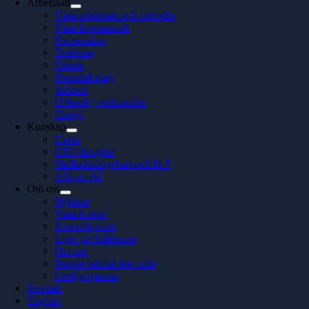
Arbetssätt
Våra arbetssätt och metoder
Våra leveranssätt
Partnerskap
Telekom
Finans
Produktbolag
Industri
Offentlig verksamhet
Energi
Kunskap
Event
CTO Insights
Nedladdningsbart och In 5
Allt om AI
Om oss
Nyheter
Våra kontor
Konsultquizet
Livet på Softhouse
Om oss
People behind the code
Lediga tjänster
Kontakt
English