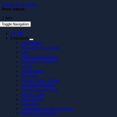
Fortsätt till innehållet
Press release
1 item
Toggle Navigation
AI / ML
Erbjudande
Erbjudanden
Paketerade erbjudanden
Case
AI & Maskininlärning
Teknisk Due Diligence
UI/UX
Molnlösningar
Nearshore
Digitala tjänster & Web
Investering & kapital
Digital Transformation
Apputveckling
Data analytics
Embedded
Kommunikation och varumärke
Business Acceleration