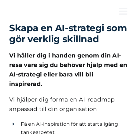
Fortsätt
till
Tog
innehållet
Skapa en AI-strategi som
Nav
gör verklig skillnad
Vi håller dig i handen genom din AI-
resa vare sig du behöver hjälp med en
AI-strategi eller bara vill bli
inspirerad.
Vi hjälper dig forma en AI-roadmap
anpassad till din organisation
Få en AI-inspiration för att starta igång
tankearbetet