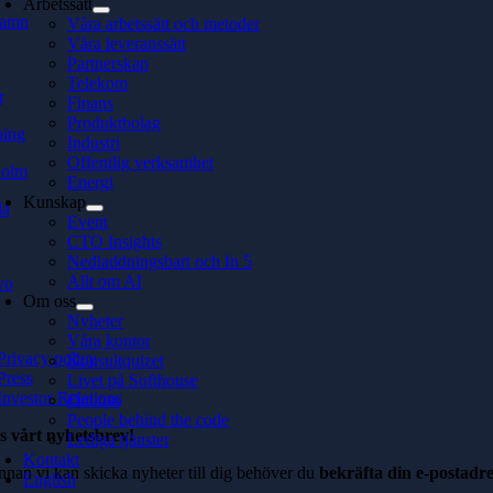
Arbetssätt
hamn
Våra arbetssätt och metoder
Våra leveranssätt
Partnerskap
Telekom
r
Finans
Produktbolag
ping
Industri
Offentlig verksamhet
holm
Energi
Kunskap
la
Event
CTO Insights
Nedladdningsbart och In 5
Allt om AI
vo
Om oss
Nyheter
Våra kontor
Privacy policy
Konsultquizet
Press
Livet på Softhouse
Investor Relations
Om oss
People behind the code
s vårt nyhetsbrev!
Lediga tjänster
Kontakt
nnan vi kan skicka nyheter till dig behöver du
bekräfta din e-postadre
English