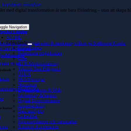
Fortsätt till innehållet
et med digital transformation är inte bara förändring – utan att skapa h
oggle Navigation
becka Lindhe
AI / ML
Erbjudande
becka är Chief digital sales & marketing officer på Softhouse Nordic
Erbjudanden
r från författaren
Paketerade erbjudanden
softhouse.se
Case
AI & Maskininlärning
 664 39 00
Teknisk Due Diligence
judande
UI/UX
änster
Molnlösningar
Nearshore
keterade erbjudanden
Digitala tjänster & Web
Investering & kapital
se
Digital Transformation
Apputveckling
a kontor
Data analytics
Embedded
ö
Kommunikation och varumärke
rona
Business Acceleration