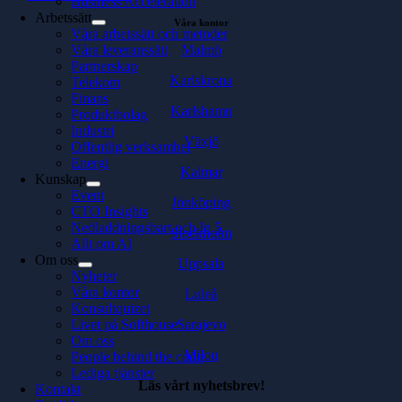
Business Acceleration
Arbetssätt
Våra kontor
Våra arbetssätt och metoder
Malmö
Våra leveranssätt
Partnerskap
Karlskrona
Telekom
Finans
Karlshamn
Produktbolag
Industri
Växjö
Offentlig verksamhet
Energi
Kalmar
Kunskap
Event
Jönköping
CTO Insights
Nedladdningsbart och In 5
Stockholm
Allt om AI
Om oss
Uppsala
Nyheter
Våra kontor
Luleå
Konsultquizet
Sarajevo
Livet på Softhouse
Om oss
Milou
People behind the code
Lediga tjänster
Läs vårt nyhetsbrev!
Kontakt