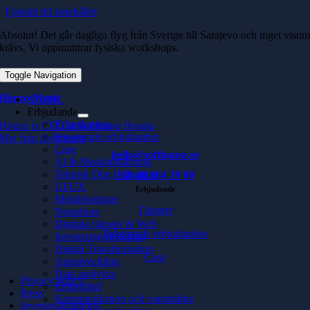
Fortsätt till innehållet
Absolut! Det går dagliga flyg från Sverige till Sarajevo och inget visu
krävs. Vi uppmuntrar fysiska workshops.
Toggle Navigation
Himzo Music
AI / ML
Erbjudande
Erbjudanden
Himzo is CEO at Softhouse Bosnia
Paketerade erbjudanden
Mer från författaren
Case
hello@softhouse.se
AI & Maskininlärning
Teknisk Due Diligence
+46 40 664 39 00
UI/UX
Erbjudande
Molnlösningar
Tjänster
Nearshore
Digitala tjänster & Web
Paketerade erbjudanden
Investering & kapital
Digital Transformation
Case
Apputveckling
Data analytics
Privacy policy
Embedded
Press
Kommunikation och varumärke
Investor Relations