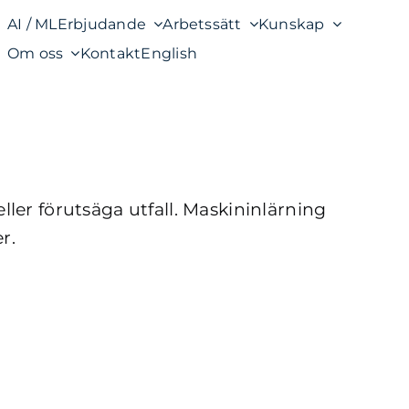
AI / ML
Erbjudande
Arbetssätt
Kunskap
Om oss
Kontakt
English
eller förutsäga utfall. Maskininlärning
r.