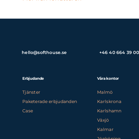
hello@softhouse.se
+46 40 664 39 00
Erbjudande
Våra kontor
Tjänster
Malmö
Paketerade erbjudanden
Karlskrona
Case
Karlshamn
Växjö
Kalmar
Jönköping