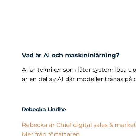
Fortsätt
till
innehållet
Vad är AI och maskininlärning?
AI är tekniker som låter system lösa upp
är en del av AI där modeller tränas på 
Rebecka Lindhe
Rebecka är Chief digital sales & marke
Mer från författaren