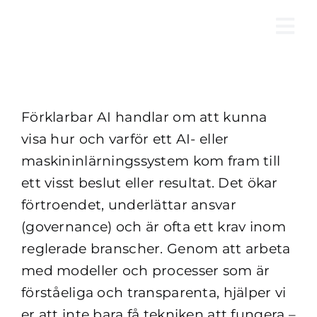
Fortsätt
till
Tog
innehållet
Nav
Förklarbar AI handlar om att kunna
visa hur och varför ett AI- eller
maskininlärningssystem kom fram till
ett visst beslut eller resultat. Det ökar
förtroendet, underlättar ansvar
(governance) och är ofta ett krav inom
reglerade branscher. Genom att arbeta
med modeller och processer som är
förståeliga och transparenta, hjälper vi
er att inte bara få tekniken att fungera –