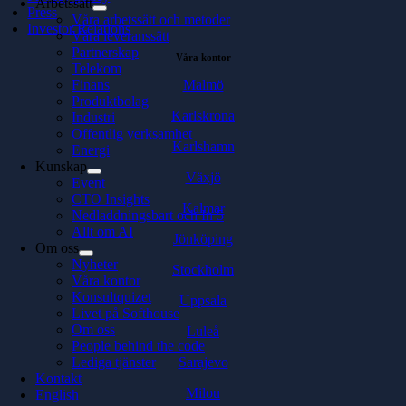
Arbetssätt
Press
Våra arbetssätt och metoder
Investor Relations
Våra leveranssätt
Partnerskap
Våra kontor
Telekom
Malmö
Finans
Produktbolag
Karlskrona
Industri
Offentlig verksamhet
Karlshamn
Energi
Kunskap
Växjö
Event
CTO Insights
Kalmar
Nedladdningsbart och In 5
Allt om AI
Jönköping
Om oss
Nyheter
Stockholm
Våra kontor
Konsultquizet
Uppsala
Livet på Softhouse
Om oss
Luleå
People behind the code
Sarajevo
Lediga tjänster
Kontakt
Milou
English