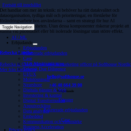
Fortsätt till innehållet
Det handlar om mer än teknik: ni behöver ha rätt datakvalitet och
dataorganisation, tydliga mål och prioriteringar, en förståelse för
förändringsarbete hos användarna – samt en strategi för hur AI
integreras i verksamheten. Utan dessa komponenter riskerar projekt att
Toggle Navigation
stanna vid pilotstadiet eller bli isolerade lösningar utan större effekt.
AI / ML
Erbjudande
Erbjudanden
Rebecka Lindhe
Paketerade erbjudanden
Case
AI & Maskininlärning
Rebecka är Chief digital sales & marketing officer på Softhouse Nordi
Teknisk Due Diligence
Mer från författaren
UI/UX
hello@softhouse.se
Molnlösningar
Nearshore
+46 40 664 39 00
Digitala tjänster & Web
Erbjudande
Investering & kapital
Tjänster
Digital Transformation
Apputveckling
Paketerade erbjudanden
Data analytics
Embedded
Case
Kommunikation och varumärke
Business Acceleration
Privacy policy