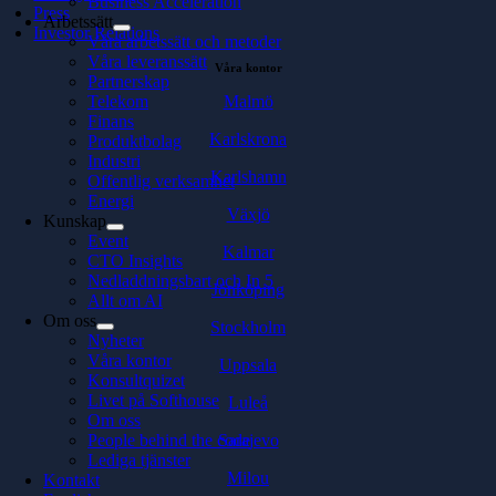
Business Acceleration
Press
Arbetssätt
Investor Relations
Våra arbetssätt och metoder
Våra leveranssätt
Våra kontor
Partnerskap
Malmö
Telekom
Finans
Karlskrona
Produktbolag
Industri
Karlshamn
Offentlig verksamhet
Energi
Växjö
Kunskap
Event
Kalmar
CTO Insights
Nedladdningsbart och In 5
Jönköping
Allt om AI
Om oss
Stockholm
Nyheter
Våra kontor
Uppsala
Konsultquizet
Livet på Softhouse
Luleå
Om oss
Sarajevo
People behind the code
Lediga tjänster
Milou
Kontakt