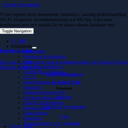
Fortsätt till innehållet
Vi har expertis inom datorseende, bildanalys, naturlig språkbehandling
(NLP), prognoser, anomalidetektering och MLOps. Våra team
kombinerar teori och praktik för att skapa robusta lösningar med
verklig affärseffekt.
Toggle Navigation
AI / ML
Erbjudande
Rebecka Lindhe
Erbjudanden
Paketerade erbjudanden
Case
Rebecka är Chief digital sales & marketing officer på Softhouse Nordi
AI & Maskininlärning
Mer från författaren
Teknisk Due Diligence
hello@softhouse.se
UI/UX
Molnlösningar
+46 40 664 39 00
Nearshore
Erbjudande
Digitala tjänster & Web
Tjänster
Investering & kapital
Digital Transformation
Paketerade erbjudanden
Apputveckling
Data analytics
Case
Embedded
Kommunikation och varumärke
Privacy policy