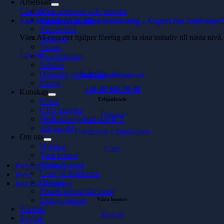
Arbetssätt
Läs mer
Våra arbetssätt och metoder
Våra leveranssätt
Vad innebär AI & Maskininlärning – Expert hos Softhouse?
Partnerskap
Våra AI-experter hjälper företag att ta sina initiativ till nästa nivå.
Telekom
Finans
Läs mer
Produktbolag
Industri
Offentlig verksamhet
hello@softhouse.se
Energi
+46 40 664 39 00
Kunskap
Erbjudande
Event
CTO Insights
Tjänster
Nedladdningsbart och In 5
Allt om AI
Paketerade erbjudanden
Om oss
Nyheter
Case
Våra kontor
Konsultquizet
Privacy policy
Livet på Softhouse
Press
Om oss
Investor Relations
People behind the code
Lediga tjänster
Våra kontor
Kontakt
Malmö
English