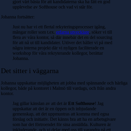
gjort vårt bästa för att kandidaterna ska ha fått en god
upplevelse av Softhouse och vad vi står för.
Johanna fortsätter:
Just nu har vi ett flertal rekyteringsprocesser igång,
mångar roller som t.ex.
erfarna utvecklare
, söker vi till
flera av våra kontor, så där innebär det en del sourcing
för att nå ut till kandidater. Utöver det håller vi på med
några interna projekt där vi nyligen faciliterade en
workshop för våra rekryterande kollegor, berättar
Johanna.
Det sitter i väggarna
Johanna uppskattar möjligheten att jobba med spännande och härliga
kollegor, både på kontoret i Malmö till vardags, och från andra
kontor.
Jag gillar känslan av att det är
Ett Softhouse
!
Jag
uppskattar att det är en öppen och inbjudande
gemenskap, att det uppmuntras att komma med egna
förslag och initiativ. Det känns bra att ha en arbetsgivare
som har det förtroendet för sina anställda
. Kulturen är
inkluderande, och vi delar med oss till varandra på ett