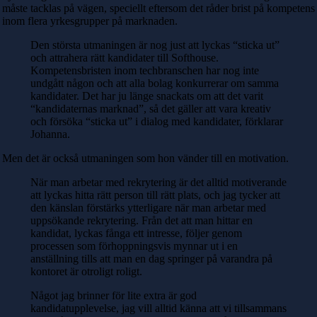
måste tacklas på vägen, speciellt eftersom det råder brist på kompetens
inom flera yrkesgrupper på marknaden.
Den största utmaningen är nog just att lyckas “sticka ut”
och attrahera rätt kandidater till Softhouse.
Kompetensbristen inom techbranschen har nog inte
undgått någon och att alla bolag konkurrerar om samma
kandidater. Det har ju länge snackats om att det varit
“kandidaternas marknad”, så det gäller att vara kreativ
och försöka “sticka ut” i dialog med kandidater, förklarar
Johanna.
Men det är också utmaningen som hon vänder till en motivation.
När man arbetar med rekrytering är det alltid motiverande
att lyckas hitta rätt person till rätt plats, och jag tycker att
den känslan förstärks ytterligare när man arbetar med
uppsökande rekrytering. Från det att man hittar en
kandidat, lyckas fånga ett intresse, följer genom
processen som förhoppningsvis mynnar ut i en
anställning tills att man en dag springer på varandra på
kontoret är otroligt roligt.
Något jag brinner för lite extra är god
kandidatupplevelse, jag vill alltid känna att vi tillsammans