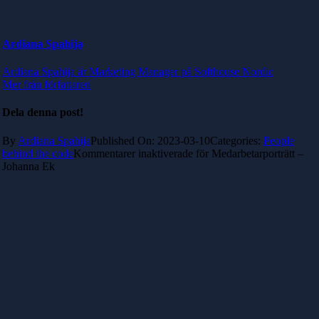
Ardiana Spahija
Ardiana Spahija är Marketing Manager på Softhouse Nordic
Mer från författaren
Dela denna post!
By
Ardiana Spahija
Published On: 2023-03-10
Categories:
People
behind the code
Kommentarer inaktiverade
för Medarbetarporträtt –
Johanna Ek