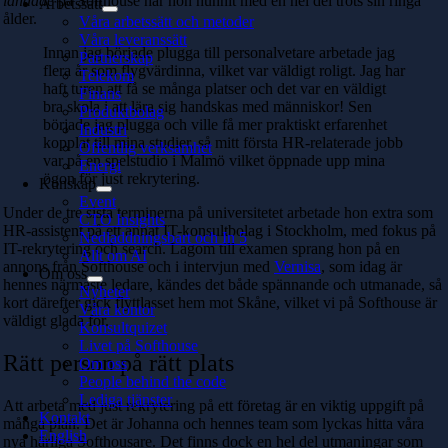
landade
på Softhouse har hon hunnit med en hel del trots sin ringa
Arbetssätt
ålder.
Våra arbetssätt och metoder
Våra leveranssätt
Innan jag började plugga till personalvetare arbetade jag
Partnerskap
flera år som flygvärdinna, vilket var väldigt roligt. Jag har
Telekom
haft turen att få se många platser och det var en väldigt
Finans
bra skola i att lära sig handskas med människor! Sen
Produktbolag
började jag plugga och ville få mer praktiskt erfarenhet
Industri
kopplat till mina studier, så mitt första HR-relaterade jobb
Offentlig verksamhet
var på en spelstudio i Malmö vilket öppnade upp mina
Energi
ögon för just rekrytering.
Kunskap
Event
Under de tre sista terminerna på universitetet arbetade hon extra som
CTO Insights
HR-assistent på ett annat IT-konsultbolag i Stockholm, med fokus på
Nedladdningsbart och In 5
IT-rekrytering och search. Lagom till examen sprang hon på en
Allt om AI
annons från Softhouse och i intervjun med
Vernisa
, som idag är
Om oss
hennes närmaste ledare, kändes det både spännande och utmanade, så
Nyheter
kort därefter gick flyttlasset hem mot Skåne, vilket vi på Softhouse är
Våra kontor
väldigt glada för.
Konsultquizet
Livet på Softhouse
Rätt person på rätt plats
Om oss
People behind the code
Lediga tjänster
Att arbeta med just rekrytering på ett företag är en viktig uppgift på
Kontakt
många plan. Det är Johanna och hennes team som lyckas hitta våra
English
nya härliga Softhousare. Det finns dock en hel del utmaningar som