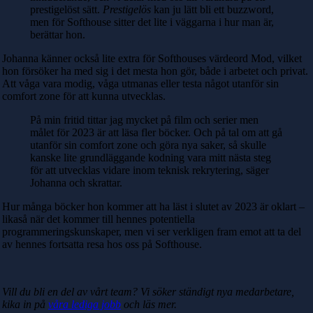
prestigelöst sätt.
Prestigelös
kan ju lätt bli ett buzzword,
men för Softhouse sitter det lite i väggarna i hur man är,
berättar hon.
Johanna känner också lite extra för Softhouses värdeord Mod, vilket
hon försöker ha med sig i det mesta hon gör, både i arbetet och privat.
Att våga vara modig, våga utmanas eller testa något utanför sin
comfort zone för att kunna utvecklas.
På min fritid tittar jag mycket på film och serier men
målet för 2023 är att läsa fler böcker. Och på tal om att gå
utanför sin comfort zone och göra nya saker, så skulle
kanske lite grundläggande kodning vara mitt nästa steg
för att utvecklas vidare inom teknisk rekrytering, säger
Johanna och skrattar.
Hur många böcker hon kommer att ha läst i slutet av 2023 är oklart –
likaså när det kommer till hennes potentiella
programmeringskunskaper, men vi ser verkligen fram emot att ta del
av hennes fortsatta resa hos oss på Softhouse.
Vill du bli en del av vårt team? Vi söker ständigt nya medarbetare,
kika in på
våra lediga jobb
och läs mer.