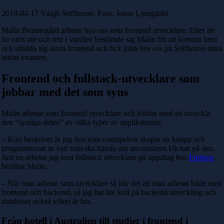
2019-04-17 Växjö Softhouse. Foto: Jonas Ljungdahl
Malin Brannegård arbetar hos oss som frontend utvecklare. Efter att
ha varit ute och rest i världen bestämde sig Malin för att komma hem
och utbilda sig inom frontend och fick jobb hos oss på Softhouse strax
innan examen.
Frontend och fullstack-utvecklare som
jobbar med det som syns
Malin arbetar som frontend utvecklare och jobbar med att utveckla
den “synliga delen” av olika typer av applikationer.
– Kort beskrivet är jag den som exempelvis skapar en knapp och
programmerar in vad som ska hända om användaren klickar på den.
Just nu arbetar jag som fullstack utvecklare på uppdrag hos
Fortnox
,
berättar Malin.
– När man arbetar som utvecklare så blir det att man arbetar både med
frontend och backend, så jag har lite koll på backend utveckling och
databaser också vilket är bra.
Från hotell i Australien till studier i frontend i