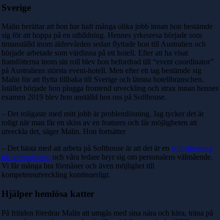
Sverige
Malin berättar att hon har haft många olika jobb innan hon bestämde
sig för att hoppa på en utbildning. Hennes yrkesresa började som
timanställd inom äldrevården sedan flyttade hon
till Australien och
började arbetade som värdinna på ett hotell. Efter att ha visat
framfötterna inom sin roll blev hon befordrad till “event coordinator”
på Australiens största event-hotell. Men efter ett tag bestämde sig
Malin för att flytta tillbaka till Sverige och lämna hotellbranschen.
Istället började hon plugga frontend utveckling och strax innan hennes
examen 2019 blev hon anställd hos oss på Softhouse.
– Det roligaste med mitt jobb är problemlösning. Jag tycker det är
roligt när man får en skiss av en features och får möjligheten att
utveckla det, säger Malin. Hon fortsätter
– Det bästa med att arbeta på Softhouse är att det är en
soft stämning
på arbetsplatsen
och våra ledare bryr sig om personalens välmående.
Vi får många bra förmåner och även möjlighet till
kompetensutveckling kontinuerligt.
Hjälper hemlösa katter
På fritiden föredrar Malin att umgås med sina nära och kära, träna på