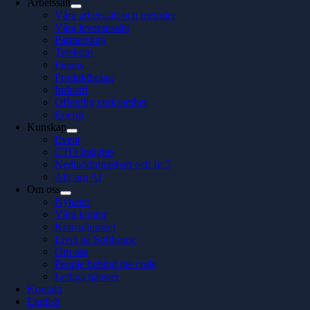
Arbetssätt
Våra arbetssätt och metoder
Våra leveranssätt
Partnerskap
Telekom
Finans
Produktbolag
Industri
Offentlig verksamhet
Energi
Kunskap
Event
CTO Insights
Nedladdningsbart och In 5
Allt om AI
Om oss
Nyheter
Våra kontor
Konsultquizet
Livet på Softhouse
Om oss
People behind the code
Lediga tjänster
Kontakt
English