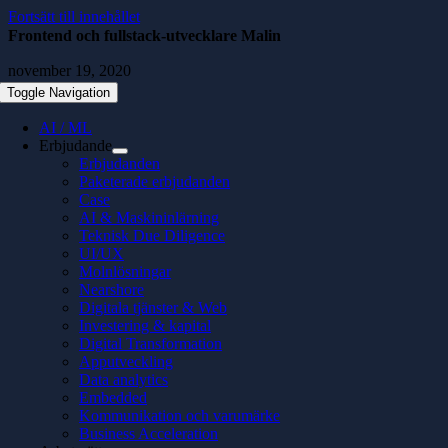
Fortsätt till innehållet
Frontend och fullstack-utvecklare Malin
november 19, 2020
Toggle Navigation
AI / ML
Erbjudande
Erbjudanden
Paketerade erbjudanden
Case
AI & Maskininlärning
Teknisk Due Diligence
UI/UX
Molnlösningar
Nearshore
Digitala tjänster & Web
Investering & kapital
Digital Transformation
Apputveckling
Data analytics
Embedded
Kommunikation och varumärke
Business Acceleration