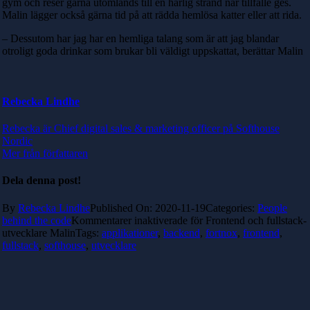
gym och reser gärna utomlands till en härlig strand när tillfälle ges.
Malin lägger också gärna tid på att rädda hemlösa katter eller att rida.
– Dessutom har jag har en hemliga talang som är att jag blandar
otroligt goda drinkar som brukar bli väldigt uppskattat, berättar Malin
Rebecka Lindhe
Rebecka är Chief digital sales & marketing officer på Softhouse
Nordic
Mer från författaren
Dela denna post!
By
Rebecka Lindhe
Published On: 2020-11-19
Categories:
People
behind the code
Kommentarer inaktiverade
för Frontend och fullstack-
utvecklare Malin
Tags:
applikationer
,
backend
,
fortnox
,
frontend
,
fullstack
,
softhouse
,
utvecklare