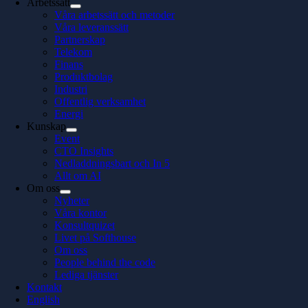
Arbetssätt
Våra arbetssätt och metoder
Våra leveranssätt
Partnerskap
Telekom
Finans
Produktbolag
Industri
Offentlig verksamhet
Energi
Kunskap
Event
CTO Insights
Nedladdningsbart och In 5
Allt om AI
Om oss
Nyheter
Våra kontor
Konsultquizet
Livet på Softhouse
Om oss
People behind the code
Lediga tjänster
Kontakt
English