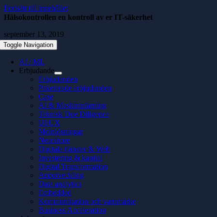
Fortsätt till innehållet
Hälsokontrollen en kontroll av er IT-säkerhet
september 13, 2019
Toggle Navigation
AI / ML
Erbjudande
Erbjudanden
Paketerade erbjudanden
Case
AI & Maskininlärning
Teknisk Due Diligence
UI/UX
Molnlösningar
Nearshore
Digitala tjänster & Web
Investering & kapital
Digital Transformation
Apputveckling
Data analytics
Embedded
Kommunikation och varumärke
Business Acceleration