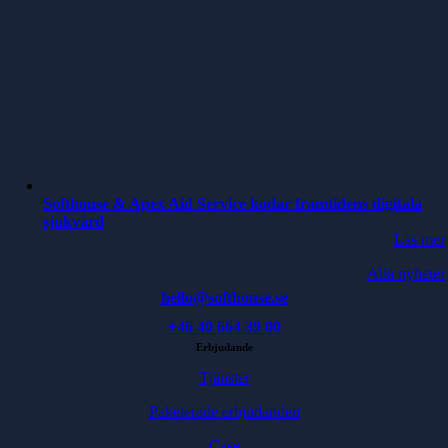
Softhouse & Apex Aid Service kodar framtidens digitala
sjukvård
Läs mer
Alla nyheter
hello@softhouse.se
+46 40 664 39 00
Erbjudande
Tjänster
Paketerade erbjudanden
Case