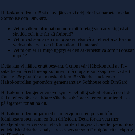
Hälsokontrollen är först ut av tjänster vi erbjuder i samarbetet mellan
Softhouse och DinGard.
Vet ni vilken information inom ditt företag som är viktigast att
skydda och inte får gå förlorad?
Vet ni vad som är en rimlig säkerhetsnivå att eftersträva för din
verksamhet och den information ni hanterar?
Vet ni om er IT-miljö uppfyller den säkerhetsnivå som ni önskar
uppnå?
Detta kan vi hjälpa er att besvara. Genom vår Hälsokontroll av IT-
säkerheten på ert företag kommer ni få djupare kunskap över vad ert
företag bör göra för att minska risken för säkerhetsincidenter.
Hälsokontrollen genomförs gemensamt av Softhouse och DinGard.
Hälsokontrollen ger er en översyn av befintlig säkerhetsnivå och I de
fall ni eftersträvar en högre säkerhetsnivå ger vi er en prioriterad lista
på åtgärder för att nå dit.
Hälsokontrollen börjar med en intervju med en person från
ledningsgruppen samt en från driftsidan. Detta för att veta mer
detaljerat om er verksamhet och hur den fungerar. Därefter genomförs
en teknisk sårbarhetsanalys av 2-3 servrar som får utgöra ett stickprov