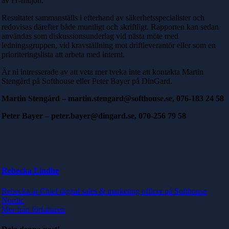
av IT-miljön.
Resultatet sammanställs i efterhand av säkerhetsspecialister och
redovisas därefter både muntligt och skriftligt. Rapporten kan sedan
användas som diskussionsunderlag vid nästa möte med
ledningsgruppen, vid kravställning mot driftleverantör eller som en
prioriteringslista att arbeta med internt.
Är ni intresserade av att veta mer tveka inte att kontakta Martin
Stengård på Softhouse eller Peter Bayer på DinGard.
Martin Stengård – martin.stengard@softhouse.se, 076-183 24 58
Peter Bayer – peter.bayer@dingard.se, 070-256 79 58
Rebecka Lindhe
Rebecka är Chief digital sales & marketing officer på Softhouse
Nordic
Mer från författaren