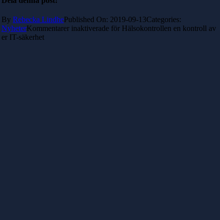
Dela denna post!
By
Rebecka Lindhe
Published On: 2019-09-13
Categories:
Nyheter
Kommentarer inaktiverade
för Hälsokontrollen en kontroll av
er IT-säkerhet