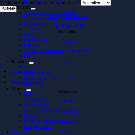
Business Acceleration
Vänligen ange det land du befinner dig i *
Arbetssätt
Våra arbetssätt och metoder
hello@softhouse.se
Våra leveranssätt
Partnerskap
+46 40 664 39 00
Telekom
Erbjudande
Finans
Produktbolag
Tjänster
Industri
Offentlig verksamhet
Paketerade erbjudanden
Energi
Case
Kunskap
Event
Privacy policy
CTO Insights
Press
Nedladdningsbart och In 5
Investor Relations
Allt om AI
Om oss
Våra kontor
Nyheter
Våra kontor
Malmö
Konsultquizet
Livet på Softhouse
Karlskrona
Om oss
People behind the code
Karlshamn
Lediga tjänster
Växjö
Kontakt