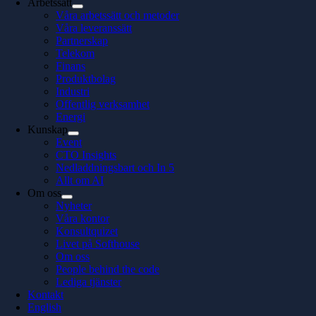
Arbetssätt
Våra arbetssätt och metoder
Våra leveranssätt
Partnerskap
Telekom
Finans
Produktbolag
Industri
Offentlig verksamhet
Energi
Kunskap
Event
CTO Insights
Nedladdningsbart och In 5
Allt om AI
Om oss
Nyheter
Våra kontor
Konsultquizet
Livet på Softhouse
Om oss
People behind the code
Lediga tjänster
Kontakt
English