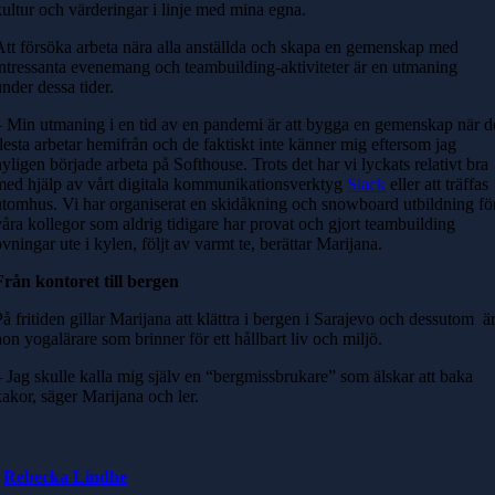
kultur och värderingar i linje med mina egna.
Att försöka arbeta nära alla anställda och skapa en gemenskap med
intressanta evenemang och teambuilding-aktiviteter är en utmaning
under dessa tider.
– Min utmaning i en tid av en pandemi är att bygga en gemenskap när d
flesta arbetar hemifrån och de faktiskt inte känner mig eftersom jag
nyligen började arbeta på Softhouse. Trots det har vi lyckats relativt bra
med hjälp av vårt digitala kommunikationsverktyg
Slack
eller att träffas
utomhus. Vi har organiserat en skidåkning och snowboard utbildning fö
våra kollegor som aldrig tidigare har provat och gjort teambuilding
övningar ute i kylen, följt av varmt te, berättar Marijana.
Från kontoret till bergen
På fritiden gillar Marijana att klättra i bergen i Sarajevo och dessutom ä
hon yogalärare som brinner för ett hållbart liv och miljö.
– Jag skulle kalla mig själv en “bergmissbrukare” som älskar att baka
kakor, säger Marijana och ler.
Rebecka Lindhe