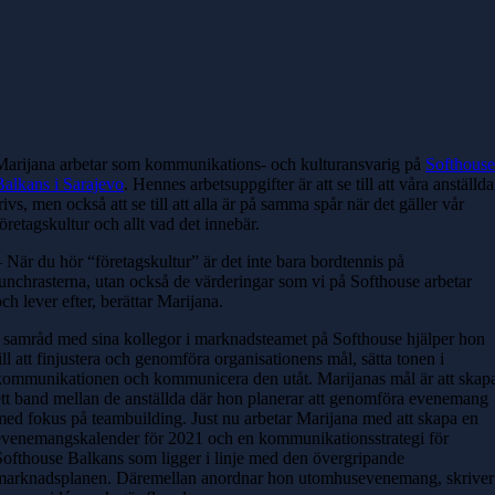
Marijana arbetar som kommunikations- och kulturansvarig på
Softhous
Balkans i Sarajevo
. Hennes arbetsuppgifter är att se till att våra anställda
trivs, men också att se till att alla är på samma spår när det gäller vår
företagskultur och allt vad det innebär.
– När du hör “företagskultur” är det inte bara bordtennis på
lunchrasterna, utan också de värderingar som vi på Softhouse arbetar
och lever efter, berättar Marijana.
I samråd med sina kollegor i marknadsteamet på Softhouse hjälper hon
till att finjustera och genomföra organisationens mål, sätta tonen i
kommunikationen och kommunicera den utåt. Marijanas mål är att skap
ett band mellan de anställda där hon planerar att genomföra evenemang
med fokus på teambuilding. Just nu arbetar Marijana med att skapa en
evenemangskalender för 2021 och en kommunikationsstrategi för
Softhouse Balkans som ligger i linje med den övergripande
marknadsplanen. Däremellan anordnar hon utomhusevenemang, skriver