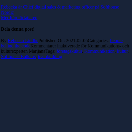
Rebecka är Chief digital sales & marketing officer på Softhouse
Nordic
Mer från författaren
Dela denna post!
By
Rebecka Lindhe
Published On: 2021-02-05
Categories:
People
behind the code
Kommentarer inaktiverade
för Kommunikations- och
kulturexperten Marijana
Tags:
företagskultur
,
Kommunikation
,
kultur
,
Softhouse Balkans
,
teambuilding