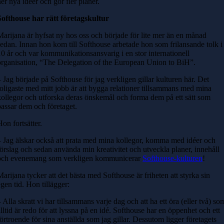
ner nya idéer och gör fler planer.
Softhouse har rätt företagskultur
Marijana är hyfsat ny hos oss och började för lite mer än en månad
sedan. Innan hon kom till Softhouse arbetade hon som frilansande tolk i
10 år och var kommunikationsansvarig i en stor internationell
organisation, “The Delegation of the European Union to BiH”.
– Jag började på Softhouse för jag verkligen gillar kulturen här. Det
roligaste med mitt jobb är att bygga relationer tillsammans med mina
kollegor och utforska deras önskemål och forma dem på ett sätt som
passar dem och företaget.
Hon fortsätter.
– Jag älskar också att prata med mina kollegor, komma med idéer och
förslag och sedan använda min kreativitet och utveckla planer, innehåll
och evenemang som verkligen kommunicerar
Softhouse-kulturen
!
Marijana tycker att det bästa med Softhouse är friheten att styrka sin
egen tid. Hon tillägger:
– Alla skratt vi har tillsammans varje dag och att ha ett öra (eller två) so
alltid är redo för att lyssna på en idé. Softhouse har en öppenhet och ett
förtroende för sina anställda som jag gillar. Dessutom ligger företagets