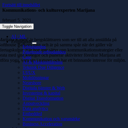
Fortsätt till innehållet
Kommunikations- och kulturexperten Marijana
februari 5, 2021
Toggle Navigation
AI / ML
Marijana Kandić är bergsklättraren som ser till att alla anställda på
Erbjudande
Softhouse Balkans trivs och är på samma spår när det gäller vår
Erbjudanden
företagskultur. När hon inte sätter upp kommunikationsstrategier eller
Paketerade erbjudanden
prata med sina kollegor och planerar aktiviteter föredrar Marijana att
Case
utföra yoga, vara ute i naturen och har ett brinnande intresse för miljön.
AI & Maskininlärning
Teknisk Due Diligence
UI/UX
Molnlösningar
Nearshore
Digitala tjänster & Web
Investering & kapital
Digital Transformation
Apputveckling
Data analytics
Embedded
Kommunikation och varumärke
Business Acceleration