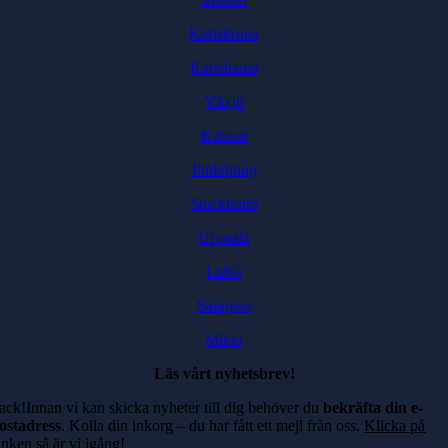
Karlskrona
Karlshamn
Växjö
Kalmar
Jönköping
Stockholm
Uppsala
Luleå
Sarajevo
Milou
Läs vårt nyhetsbrev!
ack!Innan vi kan skicka nyheter till dig behöver du
bekräfta din e-
ostadress
. Kolla din inkorg – du har fått ett mejl från oss.
Klicka på
änken
så är vi igång!