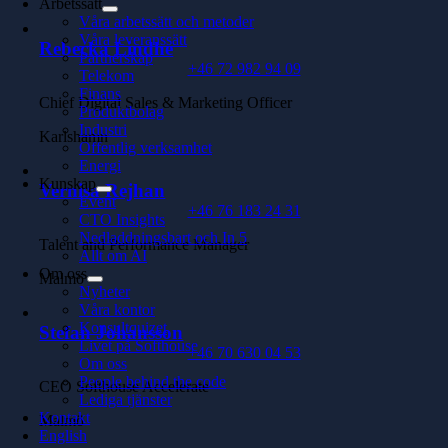
Arbetssätt
Våra arbetssätt och metoder
Våra leveranssätt
Rebecka Lindhe
Partnerskap
+46 72 982 94 09
Telekom
Finans
Chief Digital Sales & Marketing Officer
Produktbolag
Industri
Karlshamn
Offentlig verksamhet
Energi
Kunskap
Vernisa Rejhan
Event
+46 76 183 24 31
CTO Insights
Nedladdningsbart och In 5
Talent and Performance Manager
Allt om AI
Om oss
Malmö
Nyheter
Våra kontor
Konsultquizet
Stefan Johansson
Livet på Softhouse
+46 70 630 04 53
Om oss
People behind the code
CEO Softhouse Accelerate
Lediga tjänster
Kontakt
Malmö
English