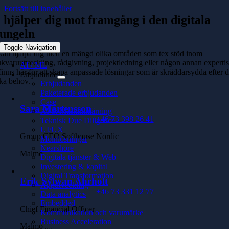
Fortsätt till innehållet
 hjälper dig mot framgång i den digitala
jungeln
Toggle Navigation
kan hjälpa dig med en mängd olika områden som tex stöd inom
kvaruutveckling, rådgivning, projektledning eller någon annan expertis
AI / ML
finns här för att skapa anpassade lösningar som är skräddarsydda efter 
Erbjudande
ka behov.
Erbjudanden
Paketerade erbjudanden
Case
Sara Mårtensson
AI & Maskininlärning
+46 73 398 26 41
Teknisk Due Diligence
UI/UX
Group CEO Softhouse Nordic
Molnlösningar
Nearshore
Malmö
Digitala tjänster & Web
Investering & kapital
Digital Transformation
Erik Sylwan Ahrholt
Apputveckling
+46 73 331 12 77
Data analytics
Embedded
Chief Financial Officer
Kommunikation och varumärke
Business Acceleration
Malmö