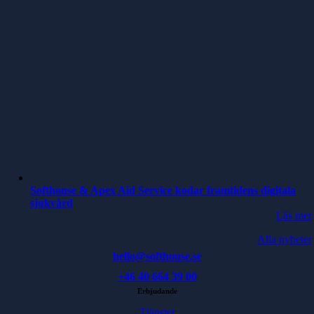
Softhouse & Apex Aid Service kodar framtidens digitala
sjukvård
Läs mer
Alla nyheter
hello@softhouse.se
+46 40 664 39 00
Erbjudande
Tjänster