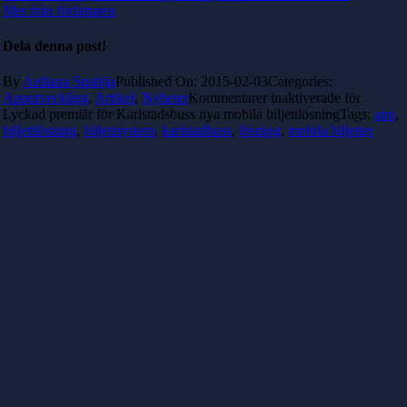
Mer från författaren
Dela denna post!
By
Ardiana Spahija
Published On: 2015-02-03
Categories:
Apputveckling
,
Artikel
,
Nyheter
Kommentarer inaktiverade
för
Lyckad premiär för Karlstadsbuss nya mobila biljettlösning
Tags:
app
,
biljettlösning
,
biljettsystem
,
karlstadbuss
,
lösning
,
mobila biljetter