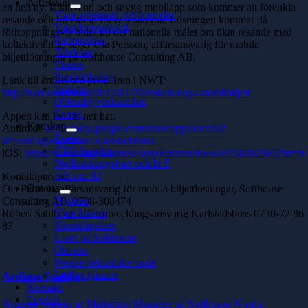
Arbetssätt
en helt ny, lättanvänd och snygg mobilapp som kommer att förenkla
Våra arbetssätt och metoder
resande och biljettköp för resenärerna. Lösningen kommer då
Våra leveranssätt
förhoppningsvis bidra till det nationella målet om ökat resande med
Partnerskap
kollektivtrafik, säger Ola Persson, affärsansvarig för mobila
Telekom
biljettlösningar på Softhouse Consulting AB.
Finans
Produktbolag
Länk till artikel om premiären i NWT:
Industri
http://nwt.se/karlstad/2015/01/29/enkelt-kopa-mobilbiljett
Offentlig verksamhet
Energi
Appen kan laddas ner här:
Kunskap
Android:
https://play.google.com/store/apps/details?
Event
id=com.openprimate.Karlstadsbuss
CTO Insights
iOS:
https://itunes.apple.com/se/app/karlstadsbuss/id358282983?mt=8
Nedladdningsbart och In 5
Allt om AI
Kontaktperson:
Om oss
Ola Persson, affärsansvarig för mobila biljettlösningar, Softhouse
Nyheter
Consulting AB, 0708-308474
Våra kontor
Robert Sahlberg, affärsutvecklingsansvarig Karlstadsbuss 0730-72 86
Konsultquizet
87
Livet på Softhouse
Om oss
People behind the code
Lediga tjänster
Ardiana Spahija
Kontakt
English
Ardiana Spahija är Marketing Manager på Softhouse Nordic