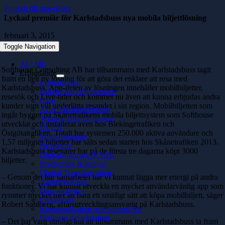
Fortsätt till innehållet
Lyckad premiär för Karlstadsbuss nya mobila biljettlösning
februari 3, 2015
Toggle Navigation
AI / ML
Softhouse Consulting AB har tillsammans med Karlstadsbuss tagit
Erbjudande
fram en helt ny lösning för att göra det enklare att resa med
Erbjudanden
Karlstadsbuss. App-delen av lösningen innehåller mobilbiljetter,
Paketerade erbjudanden
resesök och Live-tider och kommer nu även att kunna erbjudas andra
Case
kunder som vill underlätta resandet i sin region. Mobilbiljetten som
AI & Maskininlärning
ingår bygger på Skånetrafikens mobila biljettsystem som Softhouse
Teknisk Due Diligence
utvecklat och installerat även hos Blekingetrafiken och
UI/UX
Östgötatrafiken. Totalt har systemen 250.000 aktiva användare och
Molnlösningar
1,57 miljoner biljetter har sålts sedan starten hos Skånetrafiken 2013.
Nearshore
Karlstadsbuss resenärer har på de första tre dagarna köpt 3000
Digitala tjänster & Web
biljetter.
Investering & kapital
Digital Transformation
– Genom det här samarbetet har vi kunnat lägga mer energi på andra
Apputveckling
funktioner. Vi har kunnat utveckla en mycket användarvänlig app som
Data analytics
rymmer mycket mer än bara ett smidigt sätt att köpa mobilbiljett, säger
Embedded
Robert Sahlberg, affärsutvecklingsansvarig på Karlstadsbuss.
Kommunikation och varumärke
Business Acceleration
– Det har varit otroligt kul att tillsammans med Karlstadsbuss ta fram