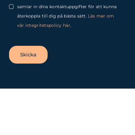
samlar in dina kontaktuppgifter för att kunna
återkoppla till dig på bästa sätt.
Läs mer om
vår integritetspolicy här
.
Skicka
Byt
glidfält