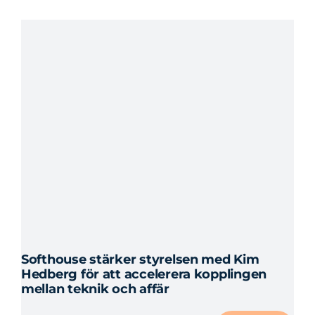
roliga
kulturen
på
Softhouse
Softhouse stärker styrelsen med Kim
Hedberg för att accelerera kopplingen
mellan teknik och affär