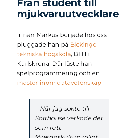
Från student till
mjukvaruutvecklare
Innan Markus började hos oss
pluggade han på
Blekinge
tekniska högskola
, BTH i
Karlskrona. Där läste han
spelprogrammering och en
master inom datavetenskap
.
– När jag sökte till
Softhouse verkade det
som rätt
företagskultur; roligt,