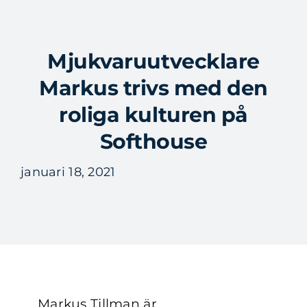
Fortsätt
till
Tog
innehållet
Mjukvaruutvecklare
Nav
Markus trivs med den
roliga kulturen på
Softhouse
januari 18, 2021
Markus Tillman är