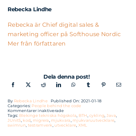
Rebecka Lindhe
Rebecka är Chief digital sales &
marketing officer på Softhouse Nordic
Mer från författaren
Dela denna post!
By
Rebecka Lindhe
Published On: 2021-01-18
Categories:
People behind the code
för
Kommentarer inaktiverade
Mjukvaruutvecklare
Tags:
Blekinge tekniska högskola
,
BTH
,
cykling
,
Java
,
Markus
JUnit5
,
kod
,
migrera
,
mjukvara
,
mjukvaruutvecklare
,
trivs
swimrun
,
testramverk
,
utvecklare
,
XML
med
den