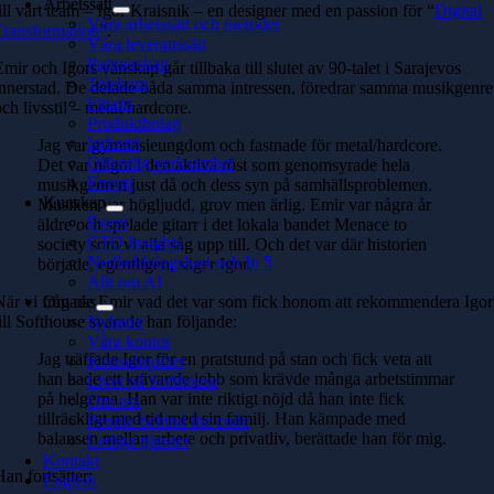
Arbetssätt
till vårt team – Igor Kraisnik – en designer med en passion för “
Digital
Våra arbetssätt och metoder
Transformation
”.
Våra leveranssätt
Partnerskap
Emir och Igors vänskap går tillbaka till slutet av 90-talet i Sarajevos
Telekom
innerstad. De delade båda samma intressen, föredrar samma musikgenre
Finans
och livsstil – metal/hardcore.
Produktbolag
Industri
Jag var gymnasieungdom och fastnade för metal/hardcore.
Offentlig verksamhet
Det var något i den aktiva röst som genomsyrade hela
Energi
musikgenren just då och dess syn på samhällsproblemen.
Kunskap
Musiken var högljudd, grov men ärlig. Emir var några år
Event
äldre och spelade gitarr i det lokala bandet Menace to
CTO Insights
society som vi alla såg upp till. Och det var där historien
Nedladdningsbart och In 5
började, egentligen, säger Igor.
Allt om AI
När vi frågade Emir vad det var som fick honom att rekommendera Igor
Om oss
till Softhouse svarade han följande:
Nyheter
Våra kontor
Jag träffade Igor för en pratstund på stan och fick veta att
Konsultquizet
han hade ett krävande jobb som krävde många arbetstimmar
Livet på Softhouse
på helgerna. Han var inte riktigt nöjd då han inte fick
Om oss
tillräckligt med tid med sin familj. Han kämpade med
People behind the code
balansen mellan arbete och privatliv, berättade han för mig.
Lediga tjänster
Kontakt
Han fortsätter:
English