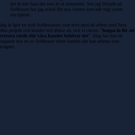
det är inte bara det som är så fantastiskt. Sen jag började på
Softhouse har jag också fått nya vänner som står mig varmt
om hjärtat.
Idag är Igor en stolt Softhouseare som trivs med att arbeta med flera
olika projekt och kunder och älskar att, och vi citerar: ”
hoppa in för att
leverera värde där våra kunder behöver det
”. Idag har han ett
åtagande hos en av Softhouse större kunder där han arbetar som
designer.