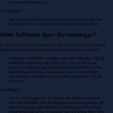
arbetat med tillsammans.
Emir tillägger:
Sen är det också rätt schysst att kunna prata om musik med
en musiker över en kopp kaffe på kontoret mellan möten.
Mötte Softhouse Igors förväntningar?
Igor har varit en del av Softhouse i drygt två år nu och är en mycket
uppskattad kollega och designer bland medarbetare och kunder.
Softhouse överträffade verkligen mina förväntningar. Jag får
arbeta med saker som jag brinner för, men jag får också
arbeta i en miljö där jag aldrig hamnar på efterkälken i min
kompetensutveckling. Detta är tack vare nya utmaningar
som kommer i takt med varje ny kund och projekt. Och det
älskar jag!
Han tillägger:
Det är också avgörande för mig att mitt arbete harmonierar
med min familjetid. Här får jag arbeta med det jag älskar, gå
hem och njuta av mitt familjeliv och mina intressen. Det är
också fantastiskt att ha en gammal vän och arbeta med. Men