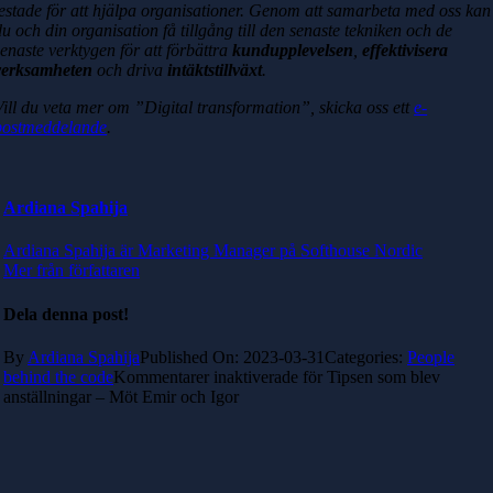
testade för att hjälpa organisationer. Genom att samarbeta med oss kan
du och din organisation få tillgång till den senaste tekniken och de
senaste verktygen för att förbättra
kundupplevelsen
,
effektivisera
verksamheten
och driva
intäktstillväxt
.
Vill du veta mer om ”Digital transformation”, skicka oss ett
e-
postmeddelande
.
Ardiana Spahija
Ardiana Spahija är Marketing Manager på Softhouse Nordic
Mer från författaren
Dela denna post!
By
Ardiana Spahija
Published On: 2023-03-31
Categories:
People
behind the code
Kommentarer inaktiverade
för Tipsen som blev
anställningar – Möt Emir och Igor