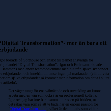
“Digital Transformation”- mer än bara ett
erbjudande
Igor började på Softhouse och anslöt till teamet ansvariga för
erbjudandet “Digital Transformation”. Igor och Emir samarbetade
tillsammans med andra teammedlemmar med allt från själva skapandet
av erbjudanden och innehåll till lanseringen på marknaden (vill du veta
mer om själva erbjudandet så kommer mer information om detta i slutet
av artikeln).
Det väger tungt för ens välmående och utveckling att kunna
arbeta med en vän som också är en professionell kollega.
Igor och jag har inte bara samma intressen på fritiden, utan
det råkar vara som så att vi båda har en enorm passion för
“
Digital Transformation
”, vilket är det initiativ som vi har