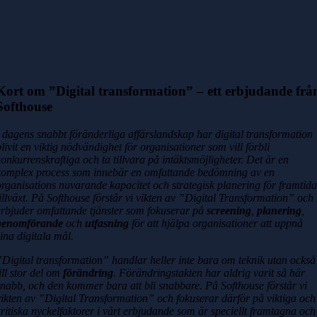
Kort om ”Digital transformation” – ett erbjudande frå
Softhouse
I dagens snabbt föränderliga affärslandskap har digital transformation
blivit en viktig nödvändighet för organisationer som vill förbli
konkurrenskraftiga och ta tillvara på intäktsmöjligheter. Det är en
komplex process som innebär en omfattande bedömning av en
organisations nuvarande kapacitet och strategisk planering för framtid
tillväxt. På Softhouse förstår vi vikten av ”Digital Transformation” och
erbjuder omfattande tjänster som fokuserar på
screening
,
planering
,
genomförande
och
utfasning
för att hjälpa organisationer att uppnå
sina digitala mål.
”Digital transformation” handlar heller inte bara om teknik utan också
till stor del om
förändring
. Förändringstakten har aldrig varit så här
snabb, och den kommer bara att bli snabbare. På Softhouse förstår vi
vikten av ”Digital Transformation” och fokuserar därför på viktiga och
kritiska nyckelfaktorer i vårt erbjudande som är speciellt framtagna och