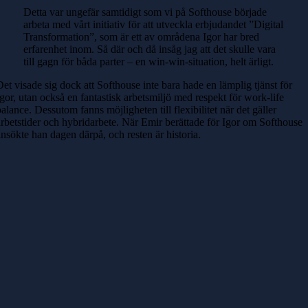
Detta var ungefär samtidigt som vi på Softhouse började
arbeta med vårt initiativ för att utveckla erbjudandet ”Digital
Transformation”, som är ett av områdena Igor har bred
erfarenhet inom. Så där och då insåg jag att det skulle vara
till gagn för båda parter – en win-win-situation, helt ärligt.
Det visade sig dock att Softhouse inte bara hade en lämplig tjänst för
Igor, utan också en fantastisk arbetsmiljö med respekt för work-life
balance. Dessutom fanns möjligheten till flexibilitet när det gäller
arbetstider och hybridarbete. När Emir berättade för Igor om Softhouse
ansökte han dagen därpå, och resten är historia.