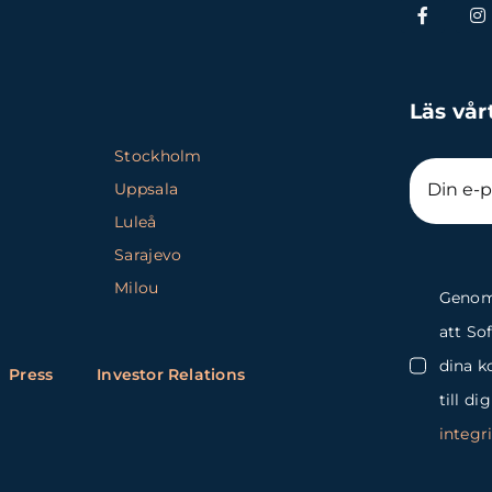
Läs vår
Stockholm
Uppsala
Luleå
Sarajevo
Milou
Genom 
att So
dina k
Press
Investor Relations
till di
integr