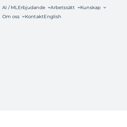
AI / ML
Erbjudande
Arbetssätt
Kunskap
Om oss
Kontakt
English