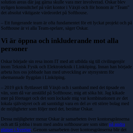
solution areas där jag gärna skulle vara mer involverad. Oskar blev
nyligen konsultchef på vårt kontor i Växjö och för honom är “Team”
det absolut viktigaste värdeordet på Softhouse.
– Ett fungerande team är ofta fundamentet för ett lyckat projekt och på
Softhouse är vi alla Team-spelare, säger Oskar.
Vi är öppna och inkluderande mot alla
personer
Oskar började sin resa inom IT med att utbilda sig till civilingenjör
inom Teknisk Fysik och Elektroteknik i Linköping. Innan han började
arbeta hos oss jobbade han med utveckling av styrsystem för
obemannade flygplan i Linköping.
– 2019 gick flyttlasset till Växjö och i samband med det tipsade en
vän, som då var anställd på Softhouse, mig att söka hit. Jag kikade
mer på företaget och det som lockade mig var kombinationen av det
lokala självstyret och att samtidigt vara en del av ett större bolag med
de möjligheter som följer med det, berättar Oskar.
Dessa möjligheter menar Oskar är samarbeten över kontorsgränserna
och att få jobba i team med andra softhouse:are som sitter
på andra
platser i Sverige
. Genom samarbeten över kontorsgränserna blir det