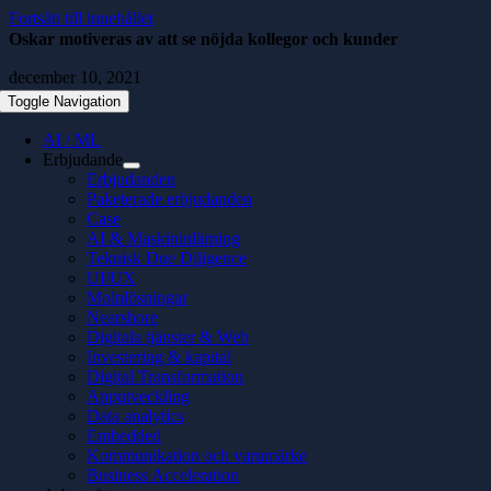
Fortsätt till innehållet
Oskar motiveras av att se nöjda kollegor och kunder
december 10, 2021
Toggle Navigation
AI / ML
Erbjudande
Erbjudanden
Paketerade erbjudanden
Case
AI & Maskininlärning
Teknisk Due Diligence
UI/UX
Molnlösningar
Nearshore
Digitala tjänster & Web
Investering & kapital
Digital Transformation
Apputveckling
Data analytics
Embedded
Kommunikation och varumärke
Business Acceleration