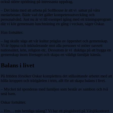
också större spridning på intressanta uppdrag.
– Det bästa med att arbeta på Softhouse är att vi satsar på våra
medarbetare. Både vad det gäller kompetensutveckling och
personalvård. Just nu är vi till exempel igång med ett träningsprogram
där vi kör gemensam lunchträning en gång i veckan, säger Oskar.
Han fortsätter.
– Jag skulle säga att vår kultur präglas av öppenhet och gemenskap.
Vi är öppna och inkluderande mot alla personer vi möter oavsett
nationalitet, kön, religion etc. Dessutom är vi duktiga på att bygga en
gemenskap inom företaget och skapa en väldigt familjär känsla.
Balans i livet
På fritiden försöker Oskar komplettera det stillasittande arbetet med att
hålla kroppen och trädgården i trim, allt för att skapa balans i livet.
– Mycket tid spenderas med familjen som består av sambon och två
små barn.
Oskar fortsätter.
– Hm… min hemliga talang? Vi har ett pingisbord på Växjökontoret