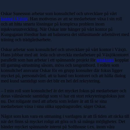
Oskar Sunesson arbetar som konsultchef och utvecklare på vårt
kontor i Växjö
. Han motiveras av att se medarbetare växa i sin roll
och att hitta smarta lösningar på komplexa problem inom
mjukvaruutveckling. När Oskar inte hänger på vårt kontor på
Kungsgatan föredrar han att balansera det stillasittande arbetslivet med
träning och trädgårdsarbete.
Oskar arbetar som konsultchef och utvecklare på vårt kontor i Växjö.
Hans jobbar med att leda och utveckla medarbetare på Växjökontoret
parallellt som han arbetar i ett spännande projekt för
mjukvara
kopplat
till gaming-utrustning såsom, möss och tangentbord. I rollen som
konsultchef ansvarar Oskar för en grupp konsulter där fokus ligger
mycket på, personalvård, att ta hand om kontoret och att hålla dialog
med kund samtidigt som det blir en hel del rekrytering.
– I min roll som konsultchef är det mycket fokus på medarbetare och
deras välmående samtidigt som vi har ett stort rekryteringsfokus just
nu. Det roligaste med att arbeta som ledare är att få se sina
medarbetare växa i sina olika uppdragsroller, säger Oskar.
Något som kan vara en utmaning i vardagen är att få tiden att räcka till
när det finns så mycket roligt att göra och så många möjligheter. Det
händer mycket spännande internt på Softhouse t.ex. inom våra