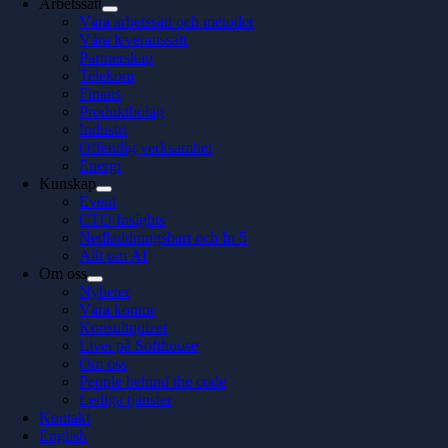
Arbetssätt
Våra arbetssätt och metoder
Våra leveranssätt
Partnerskap
Telekom
Finans
Produktbolag
Industri
Offentlig verksamhet
Energi
Kunskap
Event
CTO Insights
Nedladdningsbart och In 5
Allt om AI
Om oss
Nyheter
Våra kontor
Konsultquizet
Livet på Softhouse
Om oss
People behind the code
Lediga tjänster
Kontakt
English