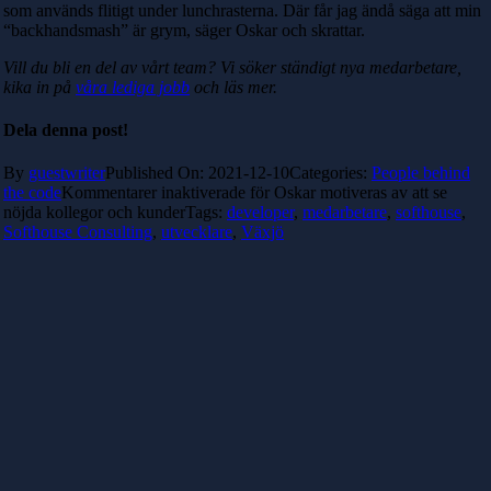
som används flitigt under lunchrasterna. Där får jag ändå säga att min
“backhandsmash” är grym, säger Oskar och skrattar.
Vill du bli en del av vårt team? Vi söker ständigt nya medarbetare,
kika in på
våra lediga jobb
och läs mer.
Dela denna post!
By
guestwriter
Published On: 2021-12-10
Categories:
People behind
the code
Kommentarer inaktiverade
för Oskar motiveras av att se
nöjda kollegor och kunder
Tags:
developer
,
medarbetare
,
softhouse
,
Softhouse Consulting
,
utvecklare
,
Växjö