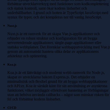
förbättrar utvecklarverktyg med funktioner som kodkomplettering
och statisk kontroll, samt ökar kodens läsbarhet och
underhållbarhet. I grund och botten är TypeScript JavaScript med
syntax för typer, och det kompileras ner till vanlig JavaScript.
Nuxt.js
Nuxt.js är ett ramverk för att skapa Vue.js-applikationer och
erbjuder en robust struktur och konfiguration för att bygga
serverrenderade applikationer, single-page-applikationer eller
statiska webbplatser. Det förenklar webbapputveckling med Vue.j
genom att automatiskt hantera olika delar av applikationens
arkitektur och optimering.
Koa.js
Koa.js är ett lättviktigt och modernt webb-ramverk för Node.js,
skapat av utvecklarna bakom Express.js. Det erbjuder en
minimalistisk och flexibel grund för att bygga webbapplikationer
och API:er. Koa är särskilt känt för sin användning av asynkrona
funktioner, vilket möjliggör effektivare hantering av förfrågningar
utan att behöva använda callbacks – något som minskar risken för
fel och förbättrar kodens läsbarhet.
CI/CD