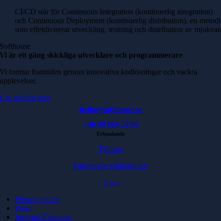
CI/CD står för Continuous Integration (kontinuerlig integration)
och Continuous Deployment (kontinuerlig distribution), en metod
som effektiviserar utveckling, testning och distribution av mjukvar
Softhouse
Vi är ett gäng skickliga utvecklare och programmerare
Vi formar framtiden genom innovativa kodlösningar och vackra
upplevelser.
Läs mer
Läs mer
hello@softhouse.se
+46 40 664 39 00
Erbjudande
Tjänster
Paketerade erbjudanden
Case
Privacy policy
Press
Investor Relations