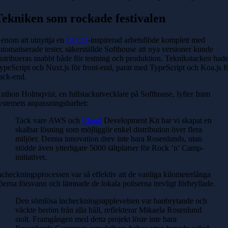
Tekniken som rockade festivalen
enom att utnyttja en
CI/CD
-inspirerad arbetsflöde komplett med
utomatiserade tester, säkerställde Softhouse att nya versioner kunde
istribueras snabbt både för testning och produktion. Teknikstacken had
ypeScript och Nuxt.js för front-end, parat med TypeScript och Koa.js f
ack-end.
nthon Holmqvist, en fullstackutvecklare på Softhouse, lyfter fram
ystemets anpassningsbarhet:
Tack vare AWS och
Cloud
Development Kit har vi skapat en
skalbar lösning som möjliggör enkel distribution över flera
miljöer.
Denna innovation drev inte bara Rosenlunds, utan
stödde även ytterligare 5000 tältplatser för Rock ’n’ Camp-
initiativet.
ncheckningsprocessen var så effektiv att de vanliga kilometerlånga
öerna försvann och lämnade de lokala poliserna trevligt förbryllade.
Den sömlösa incheckningsupplevelsen var banbrytande och
väckte beröm från alla håll, reflekterar Mikaela Rosenlund
stolt. Framgången med detta projekt löste inte bara