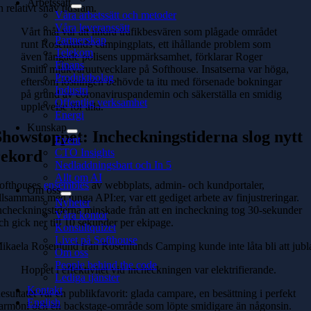
Arbetssätt
n relativt snäv tidsram.
Våra arbetssätt och metoder
Våra leveranssätt
Vårt mål var att lindra trafikbesvären som plågade området
Partnerskap
runt Rosenlunds campingplats, ett ihållande problem som
Telekom
även fångade polisens uppmärksamhet, förklarar Roger
Finans
Smith mjukvaruutvecklare på Softhouse. Insatserna var höga,
Produktbolag
eftersom lösningen behövde ta itu med försenade bokningar
Industri
på grund av coronaviruspandemin och säkerställa en smidig
Offentlig verksamhet
upplevelse för alla.
Energi
Kunskap
Showstoppet: Incheckningstiderna slog nytt
Event
CTO Insights
rekord
Nedladdningsbart och In 5
Allt om AI
ofthouses
ensembles
av webbplats, admin- och kundportaler,
Om oss
illsammans med tunga API:er, var ett gediget arbete av finjustreringar.
Nyheter
ncheckningstiderna minskade från att en incheckning tog 30-sekunder
Våra kontor
ch gick ner till 10 sekunder per ekipage.
Konsultquizet
Livet på Softhouse
ikaela Rosenlund från Rosenlunds Camping kunde inte låta bli att jubl
Om oss
People behind the code
Hoppet i effektivitet vid incheckningen var elektrifierande.
Lediga tjänster
Kontakt
esultatet var en publikfavorit: glada campare, en besättning i perfekt
English
armoni och en backstage-område som löpte smidigare än någonsin.