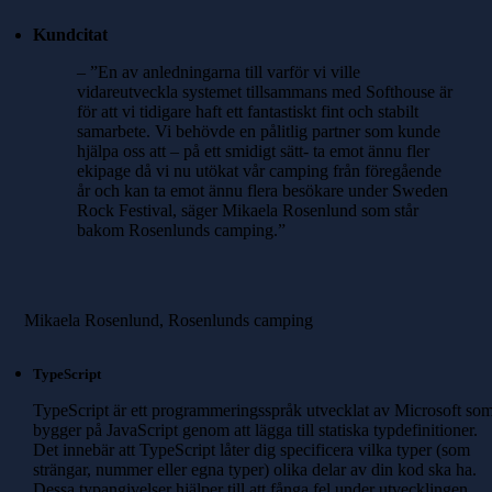
Kundcitat
– ”En av anledningarna till varför vi ville
vidareutveckla systemet tillsammans med Softhouse är
för att vi tidigare haft ett fantastiskt fint och stabilt
samarbete.
Vi behövde en pålitlig partner som kunde
hjälpa oss att – på ett smidigt sätt- ta emot ännu fler
ekipage då vi nu utökat vår camping från föregående
år och kan ta emot ännu flera besökare under Sweden
Rock Festival, säger Mikaela Rosenlund som står
bakom Rosenlunds camping.”
Mikaela Rosenlund, Rosenlunds camping
TypeScript
TypeScript är ett programmeringsspråk utvecklat av Microsoft so
bygger på JavaScript genom att lägga till statiska typdefinitioner.
Det innebär att TypeScript låter dig specificera vilka typer (som
strängar, nummer eller egna typer) olika delar av din kod ska ha.
Dessa typangivelser hjälper till att fånga fel under utvecklingen,