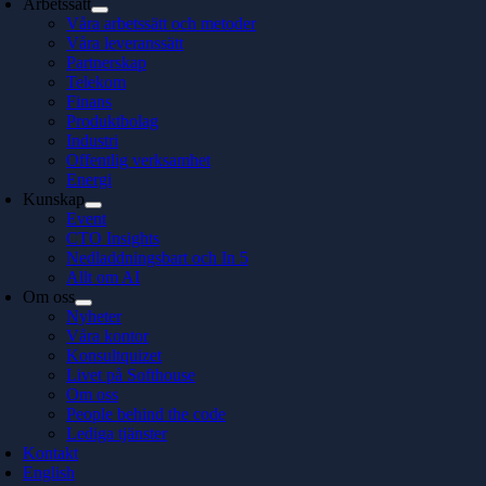
Arbetssätt
Våra arbetssätt och metoder
Våra leveranssätt
Partnerskap
Telekom
Finans
Produktbolag
Industri
Offentlig verksamhet
Energi
Kunskap
Event
CTO Insights
Nedladdningsbart och In 5
Allt om AI
Om oss
Nyheter
Våra kontor
Konsultquizet
Livet på Softhouse
Om oss
People behind the code
Lediga tjänster
Kontakt
English