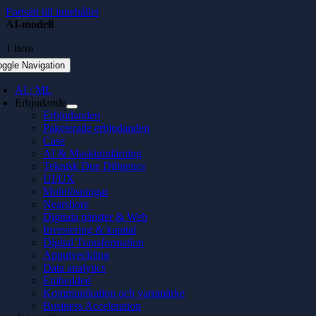
Fortsätt till innehållet
AI-modell
1 item
oggle Navigation
AI / ML
Erbjudande
Erbjudanden
Paketerade erbjudanden
Case
AI & Maskininlärning
Teknisk Due Diligence
UI/UX
Molnlösningar
Nearshore
Digitala tjänster & Web
Investering & kapital
Digital Transformation
Apputveckling
Data analytics
Embedded
Kommunikation och varumärke
Business Acceleration