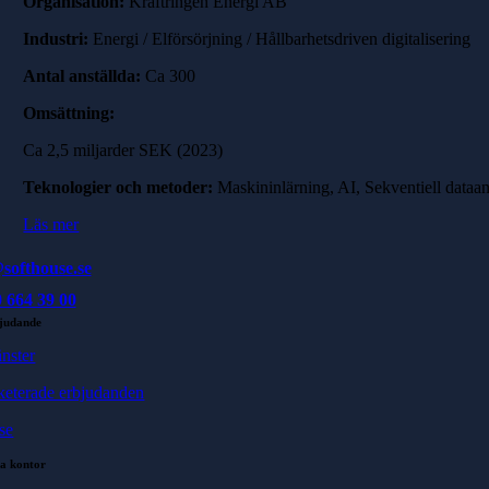
Organisation:
Kraftringen Energi AB
Industri:
Energi / Elförsörjning / Hållbarhetsdriven digitalisering
Antal anställda:
Ca 300
Omsättning:
Ca 2,5 miljarder SEK (2023)
Teknologier och metoder:
Maskininlärning, AI, Sekventiell dataan
Läs mer
softhouse.se
 664 39 00
judande
änster
keterade erbjudanden
se
a kontor