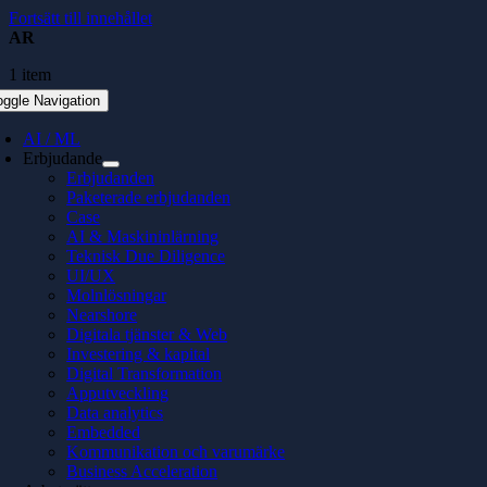
Fortsätt till innehållet
AR
1 item
oggle Navigation
AI / ML
Erbjudande
Erbjudanden
Paketerade erbjudanden
Case
AI & Maskininlärning
Teknisk Due Diligence
UI/UX
Molnlösningar
Nearshore
Digitala tjänster & Web
Investering & kapital
Digital Transformation
Apputveckling
Data analytics
Embedded
Kommunikation och varumärke
Business Acceleration