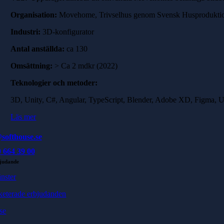
Organisation:
Movehome, Trivselhus genom Svensk Husprodukt
Industri:
3D-konfigurator
Antal anställda:
ca 130
Omsättning:
> Ca 2 mdkr (2022)
Teknologier och metoder:
3D, Unity, C#, Angular, TypeScript, Blender, Adobe XD, Figma, 
Läs mer
softhouse.se
 664 39 00
judande
änster
keterade erbjudanden
se