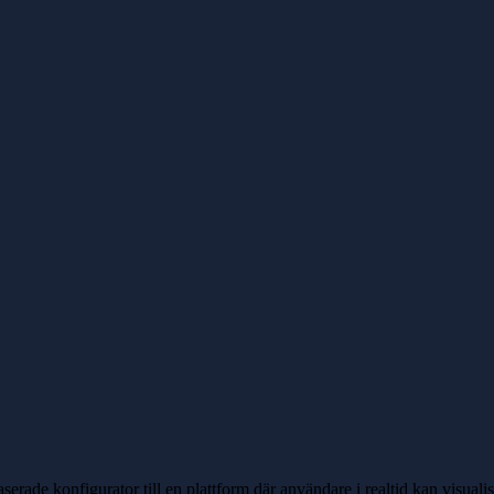
rade konfigurator till en plattform där användare i realtid kan visual