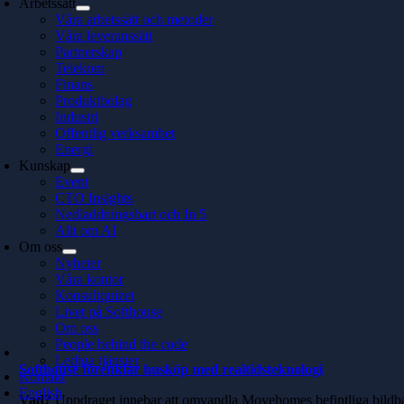
Arbetssätt
Våra arbetssätt och metoder
Våra leveranssätt
Partnerskap
Telekom
Finans
Produktbolag
Industri
Offentlig verksamhet
Energi
Kunskap
Event
CTO Insights
Nedladdningsbart och In 5
Allt om AI
Om oss
Nyheter
Våra kontor
Konsultquizet
Livet på Softhouse
Om oss
People behind the code
Lediga tjänster
Softhouse förenklar husköp med realtidsteknologi
Kontakt
English
Vad?
Uppdraget innebar att omvandla Movehomes befintliga bildbase