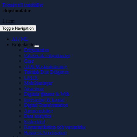
Fortsätt till innehållet
chipsimulator
1 item
Toggle Navigation
AI / ML
Erbjudande
Erbjudanden
Paketerade erbjudanden
Case
AI & Maskininlärning
Teknisk Due Diligence
UI/UX
Molnlösningar
Nearshore
Digitala tjänster & Web
Investering & kapital
Digital Transformation
Apputveckling
Data analytics
Embedded
Kommunikation och varumärke
Business Acceleration