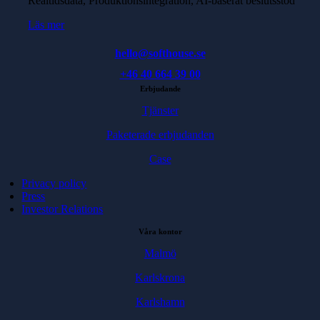
Realtidsdata, Produktionsintegration, AI-baserat beslutsstöd
Läs mer
hello@softhouse.se
+46 40 664 39 00
Erbjudande
Tjänster
Paketerade erbjudanden
Case
Privacy policy
Press
Investor Relations
Våra kontor
Malmö
Karlskrona
Karlshamn