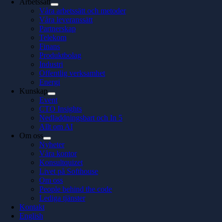
Arbetssätt
Våra arbetssätt och metoder
Våra leveranssätt
Partnerskap
Telekom
Finans
Produktbolag
Industri
Offentlig verksamhet
Energi
Kunskap
Event
CTO Insights
Nedladdningsbart och In 5
Allt om AI
Om oss
Nyheter
Våra kontor
Konsultquizet
Livet på Softhouse
Om oss
People behind the code
Lediga tjänster
Kontakt
English