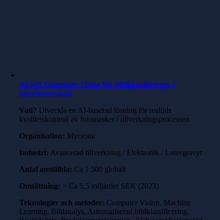
AI och Computer Vision för bildklassificering i
nanometerskala
Vad?
Utveckla en AI-baserad lösning för realtids
kvalitetskontroll av fotomasker i tillverkningsprocessen.
Organisation:
Mycronic
Industri:
Avancerad tillverkning / Elektronik / Lasergravyr
Antal anställda:
Ca 1 500 globalt
Omsättning:
> Ca 5,5 miljarder SEK (2023)
Teknologier och metoder:
Computer Vision, Machine
Learning, Bildanalys, Automatiserad bildklassificering,