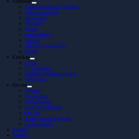
Arbetssätt
Våra arbetssätt och metoder
Våra leveranssätt
Partnerskap
Telekom
Finans
Produktbolag
Industri
Offentlig verksamhet
Energi
Kunskap
Event
CTO Insights
Nedladdningsbart och In 5
Allt om AI
Om oss
Nyheter
Våra kontor
Konsultquizet
Livet på Softhouse
Om oss
People behind the code
Lediga tjänster
Kontakt
English