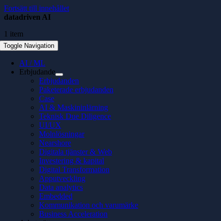
Fortsätt till innehållet
datadriven AI
1 item
Toggle Navigation
AI / ML
Erbjudande
Erbjudanden
Paketerade erbjudanden
Case
AI & Maskininlärning
Teknisk Due Diligence
UI/UX
Molnlösningar
Nearshore
Digitala tjänster & Web
Investering & kapital
Digital Transformation
Apputveckling
Data analytics
Embedded
Kommunikation och varumärke
Business Acceleration