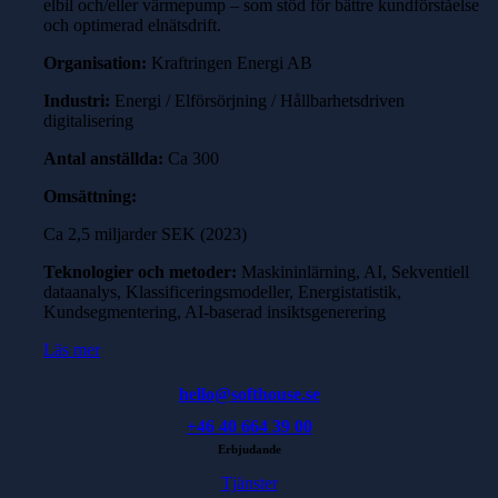
elbil och/eller värmepump – som stöd för bättre kundförståelse
och optimerad elnätsdrift.
Organisation:
Kraftringen Energi AB
Industri:
Energi / Elförsörjning / Hållbarhetsdriven
digitalisering
Antal anställda:
Ca 300
Omsättning:
Ca 2,5 miljarder SEK (2023)
Teknologier och metoder:
Maskininlärning, AI, Sekventiell
dataanalys, Klassificeringsmodeller, Energistatistik,
Kundsegmentering, AI-baserad insiktsgenerering
Läs mer
hello@softhouse.se
+46 40 664 39 00
Erbjudande
Tjänster