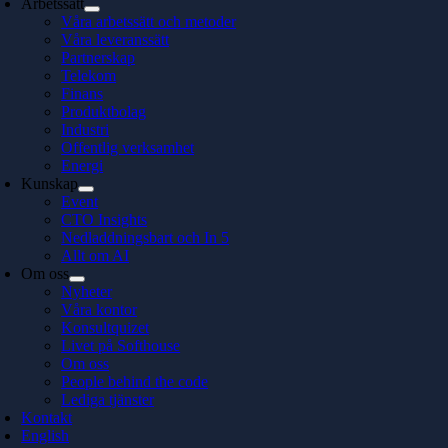
Arbetssätt
Våra arbetssätt och metoder
Våra leveranssätt
Partnerskap
Telekom
Finans
Produktbolag
Industri
Offentlig verksamhet
Energi
Kunskap
Event
CTO Insights
Nedladdningsbart och In 5
Allt om AI
Om oss
Nyheter
Våra kontor
Konsultquizet
Livet på Softhouse
Om oss
People behind the code
Lediga tjänster
Kontakt
English