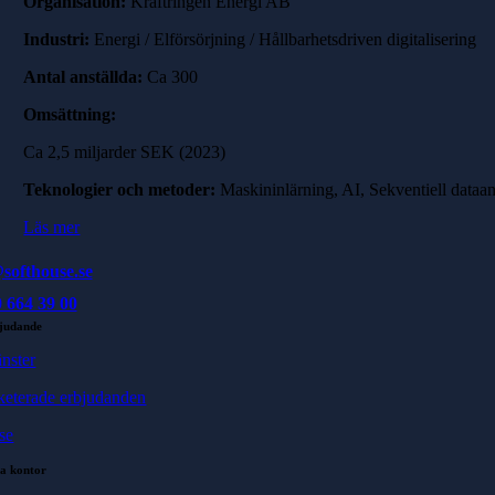
Organisation:
Kraftringen Energi AB
Industri:
Energi / Elförsörjning / Hållbarhetsdriven digitalisering
Antal anställda:
Ca 300
Omsättning:
Ca 2,5 miljarder SEK (2023)
Teknologier och metoder:
Maskininlärning, AI, Sekventiell dataan
Läs mer
softhouse.se
 664 39 00
judande
änster
keterade erbjudanden
se
a kontor