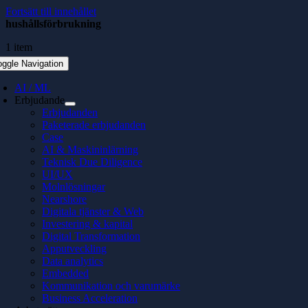
Fortsätt till innehållet
hushållsförbrukning
1 item
oggle Navigation
AI / ML
Erbjudande
Erbjudanden
Paketerade erbjudanden
Case
AI & Maskininlärning
Teknisk Due Diligence
UI/UX
Molnlösningar
Nearshore
Digitala tjänster & Web
Investering & kapital
Digital Transformation
Apputveckling
Data analytics
Embedded
Kommunikation och varumärke
Business Acceleration