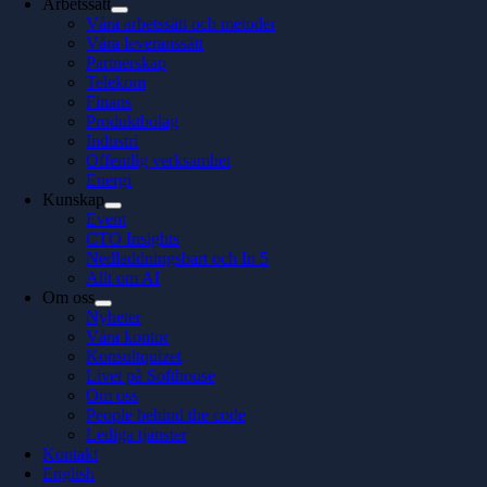
Arbetssätt
Våra arbetssätt och metoder
Våra leveranssätt
Partnerskap
Telekom
Finans
Produktbolag
Industri
Offentlig verksamhet
Energi
Kunskap
Event
CTO Insights
Nedladdningsbart och In 5
Allt om AI
Om oss
Nyheter
Våra kontor
Konsultquizet
Livet på Softhouse
Om oss
People behind the code
Lediga tjänster
Kontakt
English