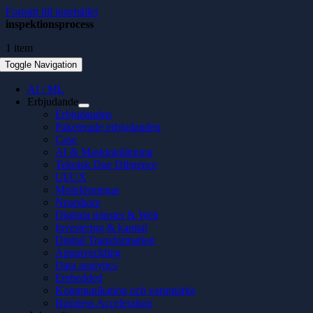
Fortsätt till innehållet
inspektionsprocess
1 item
Toggle Navigation
AI / ML
Erbjudande
Erbjudanden
Paketerade erbjudanden
Case
AI & Maskininlärning
Teknisk Due Diligence
UI/UX
Molnlösningar
Nearshore
Digitala tjänster & Web
Investering & kapital
Digital Transformation
Apputveckling
Data analytics
Embedded
Kommunikation och varumärke
Business Acceleration