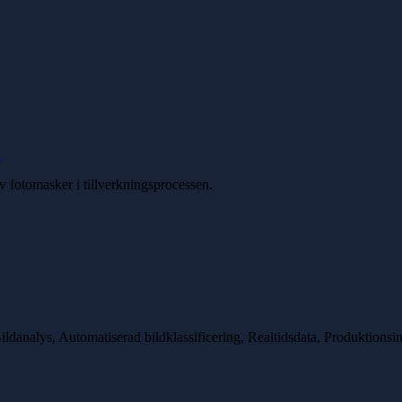
a
av fotomasker i tillverkningsprocessen.
analys, Automatiserad bildklassificering, Realtidsdata, Produktionsint