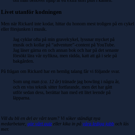
om man behöver hjälp är ett extra stort plus i kanten.
Livet utanför kodningen
Men när Rickard inte kodar, hittar du honom mest troligen på en cykel
eller försjunken i musik.
Jag cyklar ofta på min gravelcykel, lyssnar mycket på
musik och kollar på “adventure”-content på YouTube.
Jag läser gärna en och annan bok och har på det senaste
försökt lära vår nyfikna, men rädda, katt att gå i sele på
bakgården.
På frågan om Rickard har en hemlig talang får vi följande svar.
Som ung man
(ca. 12 år)
tränade jag bowling i några år,
och en viss teknik sitter fortfarande, men det har gått
utför sedan dess, berättar han med ett litet leende på
läpparna.
Vill du bli en del av vårt team? Vi söker ständigt nya
medarbetare,
gör vårt quiz
eller kika in på
våra lediga jobb
och läs
mer.