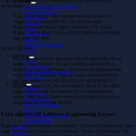
Point of Sale-system och betallösningar har varit en del av
Arbetssätt
utmaningen.
Våra arbetssätt och metoder
Våra leveranssätt
Vi är ett litet team, vilket innebär mycket ansvar och
Partnerskap
variation i arbetsuppgifterna. Att få jobba med
Telekom
teknologier som React Native, Android, iOS, React,
Finans
Kotlin, Spring Boot Google Cloud Platform är verkligen
Produktbolag
kul, säger han stolt.
Industri
Offentlig verksamhet
Rickard fortsätter.
Energi
Kunskap
På senaste åren så har jag fattat mer och mer tycke för att
Event
arbeta i React Native. Det går snabbare att leverera en
CTO Insights
produkt på flera plattformar, blir mindre projekthantering
Nedladdningsbart och In 5
kring iOS vs. Android. Man får nästan instant feedback
Allt om AI
när man ändrar kod, och det som syns på skärmen är i
Om oss
slutändan native UI, inte en imitation. Dock är det alltid
Nyheter
några tradeoffs när det kommer till cross-platform vs.
Våra kontor
native. Men React Native utvecklas väldigt aktivt och är
Konsultquizet
ett spännande ramverk att följa.
Livet på Softhouse
Om oss
Från student till Software Engineering Expert
People behind the code
Lediga tjänster
Rickards yrkesresa började med studier i Software Engineering, vilket
Kontakt
ledde honom från Ericsson till Softhouse. Flytten till Softhouse var
English