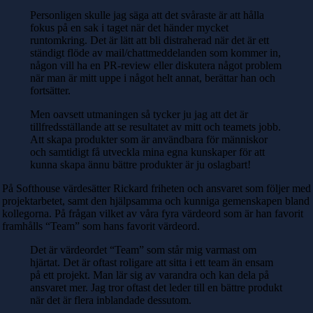
Personligen skulle jag säga att det svåraste är att hålla
fokus på en sak i taget när det händer mycket
runtomkring. Det är lätt att bli distraherad när det är ett
ständigt flöde av mail/chattmeddelanden som kommer in,
någon vill ha en PR-review eller diskutera något problem
när man är mitt uppe i något helt annat, berättar han och
fortsätter.
Men oavsett utmaningen så tycker ju jag att det är
tillfredsställande att se resultatet av mitt och teamets jobb.
Att skapa produkter som är användbara för människor
och samtidigt få utveckla mina egna kunskaper för att
kunna skapa ännu bättre produkter är ju oslagbart!
På Softhouse värdesätter Rickard friheten och ansvaret som följer med
projektarbetet, samt den hjälpsamma och kunniga gemenskapen bland
kollegorna. På frågan vilket av våra fyra värdeord som är han favorit
framhålls “Team” som hans favorit värdeord.
Det är värdeordet “Team” som står mig varmast om
hjärtat. Det är oftast roligare att sitta i ett team än ensam
på ett projekt. Man lär sig av varandra och kan dela på
ansvaret mer. Jag tror oftast det leder till en bättre produkt
när det är flera inblandade dessutom.