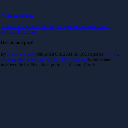
Ardiana Spahija
Ardiana Spahija är Marketing Manager på Softhouse Nordic
Mer från författaren
Dela denna post!
By
Ardiana Spahija
Published On: 2024-05-16
Categories:
Artikel
,
Nyheter
,
People behind the code
,
Uncategorized
Kommentarer
inaktiverade
för Medarbetarporträtt – Rickard Zrinski