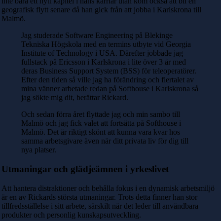
inte bara ett nytt kapitel i hans karriär utan kom också att bli en
geografisk flytt senare då han gick från att jobba i Karlskrona till
Malmö.
Jag studerade Software Engineering på Blekinge
Tekniska Högskola med en termins utbyte vid Georgia
Institute of Technology i USA. Därefter jobbade jag
fullstack på Ericsson i Karlskrona i lite över 3 år med
deras Business Support System (BSS) för teleoperatörer.
Efter den tiden så ville jag ha förändring och flertalet av
mina vänner arbetade redan på Softhouse i Karlskrona så
jag sökte mig dit, berättar Rickard.
Och sedan förra året flyttade jag och min sambo till
Malmö och jag fick valet att fortsätta på Softhouse i
Malmö. Det är riktigt skönt att kunna vara kvar hos
samma arbetsgivare även när ditt privata liv för dig till
nya platser.
Utmaningar och glädjeämnen i yrkeslivet
Att hantera distraktioner och behålla fokus i en dynamisk arbetsmiljö
är en av Rickards största utmaningar. Trots detta finner han stor
tillfredsställelse i sitt arbete, särskilt när det leder till användbara
produkter och personlig kunskapsutveckling.