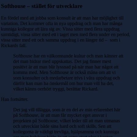
Softhouse – stället för utvecklare
En fördel med att jobba som konsult är att man har möjlighet till
variation. Det kommer ofta in nya uppdrag och man har många
kunniga kollegor att lära sig av. Vissa sitter med flera uppdrag
samtidigt, vissa sitter med ett i taget men med flera under en period,
vissa sitter med ett och samma uppdrag i en längre tid – som i
Rickards fall.
Softhouse har en välkomnande kultur och man känner att
det man bidrar med uppskattas. Det jag finner mest
positivt är att man blir lyssnad på när man har något att
komma med. Men Softhouse är också måna om att vi
som konsulter och medarbetare trivs i våra uppdrag och
därför kan man ha önskemål om hur man vill ha det,
vilket känns oerhört tryggt, berättar Rickard.
Han fortsätter.
Det jag vill tillägga, som är en del av min erfarenhet här
på Softhouse, är att man får mycket eget ansvar i
projekten på Softhouse, vilket leder till att man utmanas
och utvecklar både sina hard och soft skills. Sen att
kollegorna är väldigt trevliga, hjälpsamma och kunniga